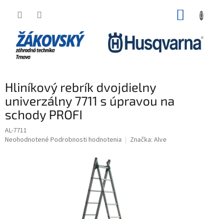
Prejsť na obsah
NÁKUP
Hliníkový rebrík dvojdielny
univerzálny 7711 s úpravou na
schody PROFI
AL-7711
Priemerné hodnotenie produktu je 0,0 z 5 hviezdičiek.
Neohodnotené
Podrobnosti hodnotenia
Značka:
Alve