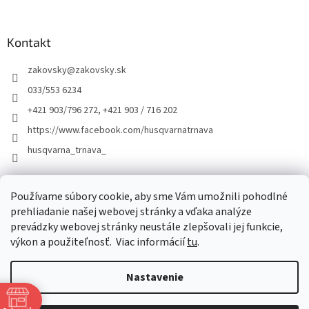
Kontakt
zakovsky
@
zakovsky.sk
033/553 6234
+421 903/796 272, +421 903 / 716 202
https://www.facebook.com/husqvarnatrnava
husqvarna_trnava_
Facebook
Používame súbory cookie, aby sme Vám umožnili pohodlné
prehliadanie našej webovej stránky a vďaka analýze
prevádzky webovej stránky neustále zlepšovali jej funkcie,
výkon a použiteľnosť.
Viac informácií
tu
.
Nastavenie
Vytvoril Shoptet