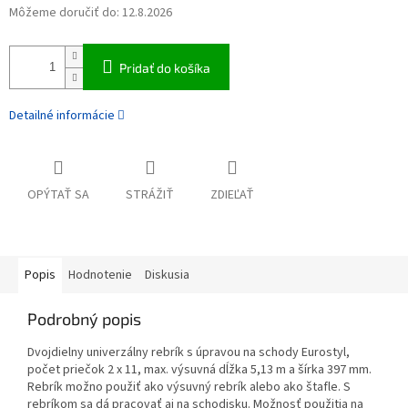
Môžeme doručiť do:
12.8.2026
Pridať do košíka
Detailné informácie
OPÝTAŤ SA
STRÁŽIŤ
ZDIEĽAŤ
Popis
Hodnotenie
Diskusia
Podrobný popis
Dvojdielny univerzálny rebrík s úpravou na schody Eurostyl,
počet priečok 2 x 11, max. výsuvná dĺžka 5,13 m a šírka 397 mm.
Rebrík možno použiť ako výsuvný rebrík alebo ako štafle. S
rebríkom sa dá pracovať aj na schodisku. Možnosť použitia na