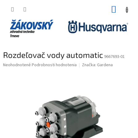
Prejsť na obsah
NÁKUP
Rozdeľovač vody automatic
9667693-01
Priemerné hodnotenie produktu je 0,0 z 5 hviezdičiek.
Neohodnotené
Podrobnosti hodnotenia
Značka:
Gardena