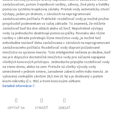
zavlažovačom, potom črepníkové rastliny, záhony, živé ploty a truhlíky
pomocou systému kvapkovej závlahy. Prietok vody automaticky otvorí
výstupy, jeden po druhom, v závislosti na naprogramovaní
zavlažovacieho počítača. Praktické: rozdeľovač vody je možné pružne
prispôsobiť podmienkam vo vašej záhrade. To znamená, že môžete
zavlažovať buď iba dve oblasti alebo až šesť. Nepotrebné výstupy
vody sa jednoducho deaktivujú pomocou páčky. Rovnako ako rôzne
rastliny v záhrade potrebujú rôzne množstvo vody, je možné tiež
individuálne nastaviť dobu zavlažovania v závislosti na naprogramovaní
zavlažovacieho počítača. Rozdeľovač vody dopraví požadované
množstvo na správne miesto. Toto inteligentné riešenie je ideálne, keď
nie je k dispozícii dostatočné množstvo vody pre súčasné napájanie
všetkých koncových prístrojov. Jednoducho pripojíte rozdeľovač vody
na stenu domu, alebo na zem. Pretože sú všetky vývody vody
umiestnené v jednom smere, zariadenie zaberá veľmi málo miesta. Je
vybavený vonkajším závitom 26,5 mm (G ¾) a je dodávaný s piatimi
kusmi nákrutky (č.v. 901) a tromi koncovými zátkami.
Detailné informácie
OPÝTAŤ SA
STRÁŽIŤ
ZDIEĽAŤ