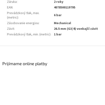
Záruka
:
2 roky
EAN
:
4078500119795
Prevádzkový tlak, max.
6 bar
(metric)
:
Zásobovanie energiou
:
Mechanical
Závit
:
26.5 mm (G3/4) vonkajší závit
Prevádzkový tlak, min. (metric)
:
1 bar
Zápätie
Prijímame online platby