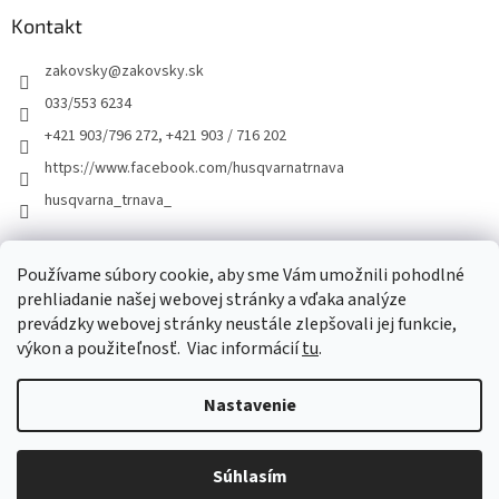
Kontakt
zakovsky
@
zakovsky.sk
033/553 6234
+421 903/796 272, +421 903 / 716 202
https://www.facebook.com/husqvarnatrnava
husqvarna_trnava_
Facebook
Používame súbory cookie, aby sme Vám umožnili pohodlné
prehliadanie našej webovej stránky a vďaka analýze
prevádzky webovej stránky neustále zlepšovali jej funkcie,
výkon a použiteľnosť.
Viac informácií
tu
.
Nastavenie
Vytvoril Shoptet
Súhlasím
Copyright 2026
ŽÁKOVSKÝ
. Všetky práva vyhradené.