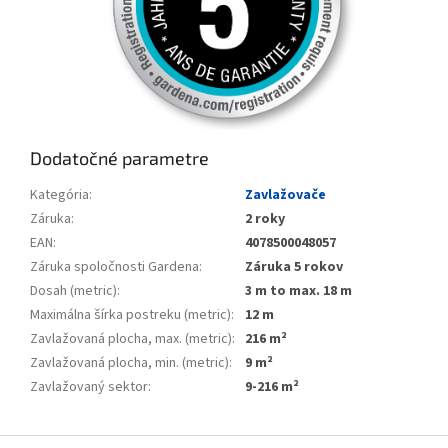
Dodatočné parametre
Kategória
:
Zavlažovače
Záruka
:
2 roky
EAN
:
4078500048057
Záruka spoločnosti Gardena
:
Záruka 5 rokov
Dosah (metric)
:
3 m to max. 18 m
Maximálna šírka postreku (metric)
:
12 m
Zavlažovaná plocha, max. (metric)
:
216 m²
Zavlažovaná plocha, min. (metric)
:
9 m²
Zavlažovaný sektor
:
9-216 m²
Zápätie