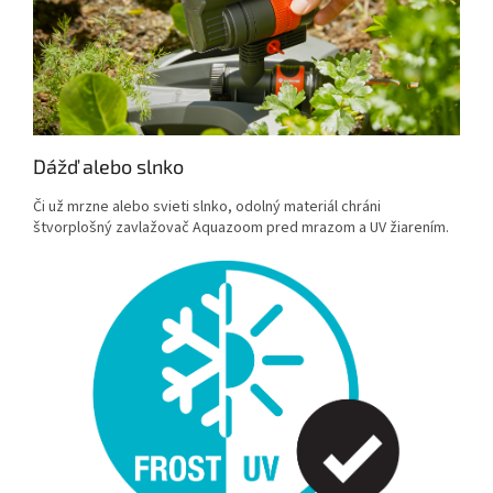
Dážď alebo slnko
Či už mrzne alebo svieti slnko, odolný materiál chráni
štvorplošný zavlažovač Aquazoom pred mrazom a UV žiarením.