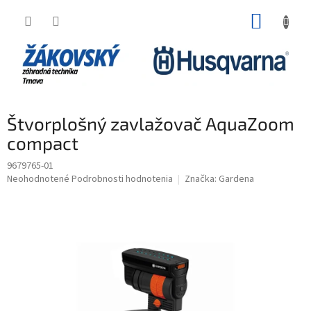
Prejsť na obsah
NÁKUP
Štvorplošný zavlažovač AquaZoom
compact
9679765-01
Priemerné hodnotenie produktu je 0,0 z 5 hviezdičiek.
Neohodnotené
Podrobnosti hodnotenia
Značka:
Gardena