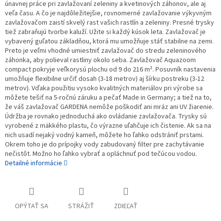
únavnej práce pri zavlažovaní zeleniny a kvetinových záhonov, ale aj
veľa času. A čo je najdôležitejšie, rovnomerné zavlažovanie výkyvným
zavlažovačom zaistí skvelý rast vašich rastlín a zeleniny. Presné trysky
tiež zabraňujú tvorbe kaluží. Užite si každý kúsok leta. Zavlažovač je
vybavený guľatou základňou, ktorá mu umožňuje stáť stabilne na zemi.
Preto je veľmi vhodné umiestniť zavlažovač do stredu zeleninového
záhonka, aby polieval rastliny okolo seba. Zavlažovač Aquazoom
compact pokryje veľkorysú plochu od 9 do 216 m². Posuvník nastavenia
umožňuje flexibilne určiť dosah (3-18 metrov) aj šírku postreku (3-12
metrov). Vďaka použitiu vysoko kvalitných materiálov pri výrobe sa
môžete tešiť na 5-ročnú záruku a pečať Made in Germany; a tiež na to,
že váš zavlažovač GARDENA nemôže poškodiť ani mráz ani UV žiarenie.
Údržba je rovnako jednoduchá ako ovládanie zavlažovača. Trysky sú
vyrobené z mäkkého plastu, čo výrazne uľahčuje ich čistenie. Ak sa na
nich usadí nejaký vodný kameň, môžete ho ľahko odstrániť prstami.
Okrem toho je do prípojky vody zabudovaný filter pre zachytávanie
nečistôt. Možno ho ľahko vybrať a opláchnuť pod tečúcou vodou.
Detailné informácie
OPÝTAŤ SA
STRÁŽIŤ
ZDIEĽAŤ