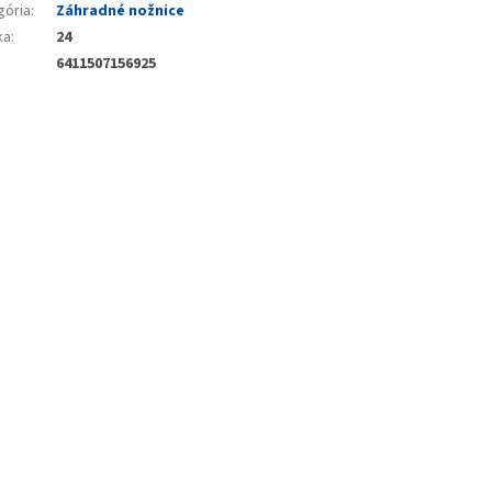
gória
:
Záhradné nožnice
ka
:
24
6411507156925