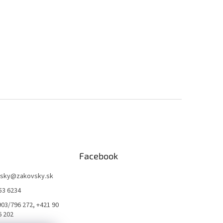
Facebook
sky
@
zakovsky.sk
53 6234
903/796 272, +421 90
6 202