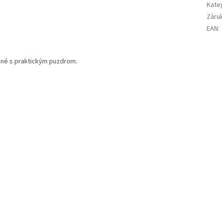
Kate
Záru
EAN
:
ané s praktickým puzdrom.