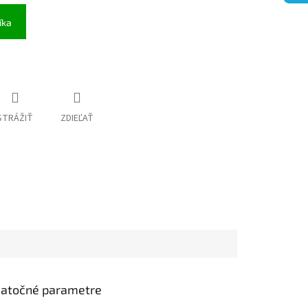
íka
STRÁŽIŤ
ZDIEĽAŤ
atočné parametre