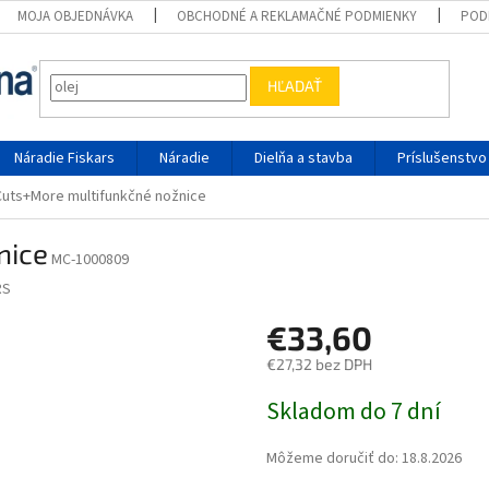
MOJA OBJEDNÁVKA
OBCHODNÉ A REKLAMAČNÉ PODMIENKY
POD
HĽADAŤ
Náradie Fiskars
Náradie
Dielňa a stavba
Príslušenstvo
Cuts+More multifunkčné nožnice
nice
MC-1000809
RS
€33,60
€27,32 bez DPH
Jednotková cena:
Skladom do 7 dní
Môžeme doručiť do:
18.8.2026