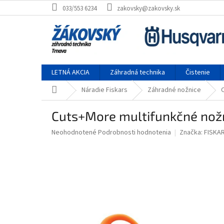
Prejsť na obsah
033/553 6234
zakovsky@zakovsky.sk
LETNÁ AKCIA
Záhradná technika
Čistenie
Domov
Náradie Fiskars
Záhradné nožnice
Cuts+More multifunkčné nož
Priemerné hodnotenie produktu je 0,0 z 5 hviezdičiek.
Neohodnotené
Podrobnosti hodnotenia
Značka:
FISKA