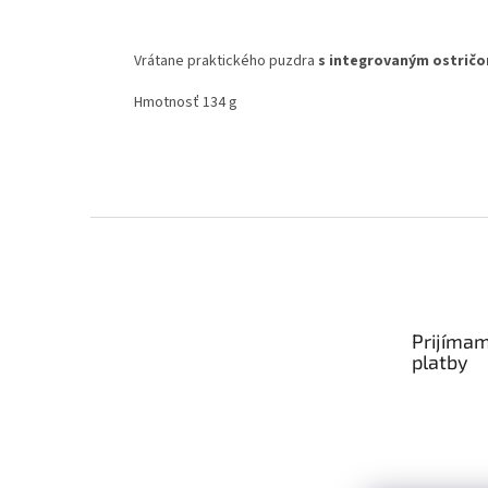
Vrátane praktického puzdra
s integrovaným ostričo
Hmotnosť 134 g
Zápätie
Prijímam
platby