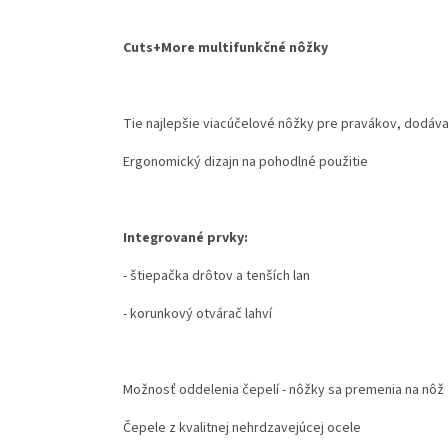
Cuts+More multifunkčné nôžky
Tie najlepšie viacúčelové nôžky pre pravákov, dodáv
Ergonomický dizajn na pohodlné použitie
Integrované prvky:
- štiepačka drôtov a tenších lan
- korunkový otvárač lahví
Možnosť oddelenia čepelí - nôžky sa premenia na nôž
Čepele z kvalitnej nehrdzavejúcej ocele