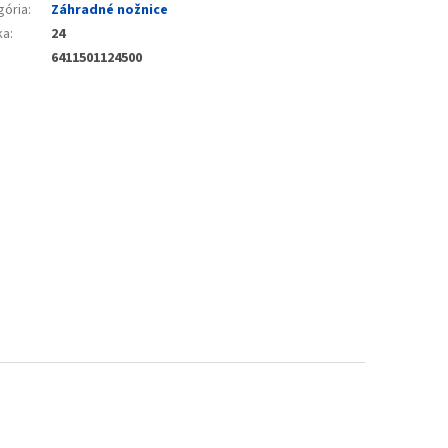
gória
:
Záhradné nožnice
ka
:
24
6411501124500