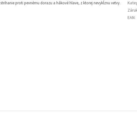
Kate
trihanie proti pevnému dorazu a hákové hlave, z ktorej nevykĺznu vetvy.
Záru
EAN
: