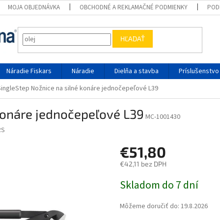
MOJA OBJEDNÁVKA
OBCHODNÉ A REKLAMAČNÉ PODMIENKY
POD
HĽADAŤ
Náradie Fiskars
Náradie
Dielňa a stavba
Príslušenstvo
SingleStep Nožnice na silné konáre jednočepeľové L39
konáre jednočepeľové L39
MC-1001430
RS
€51,80
€42,11 bez DPH
Jednotková cena:
Skladom do 7 dní
Môžeme doručiť do:
19.8.2026