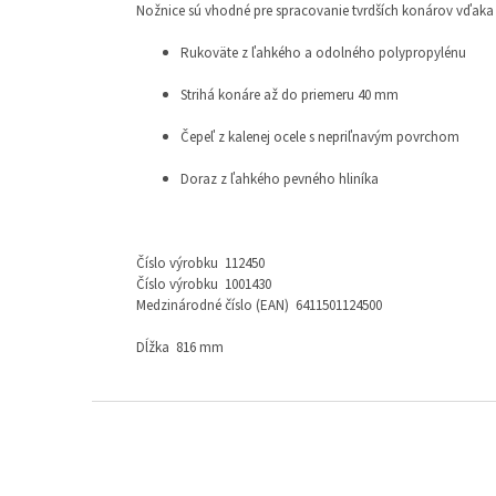
Nožnice sú vhodné pre spracovanie tvrdších konárov vďaka s
Rukoväte z ľahkého a odolného polypropylénu
Strihá konáre až do priemeru 40 mm
Čepeľ z kalenej ocele s nepriľnavým povrchom
Doraz z ľahkého pevného hliníka
Číslo výrobku 112450
Číslo výrobku 1001430
Medzinárodné číslo (EAN) 6411501124500
Dĺžka 816 mm
Zápätie