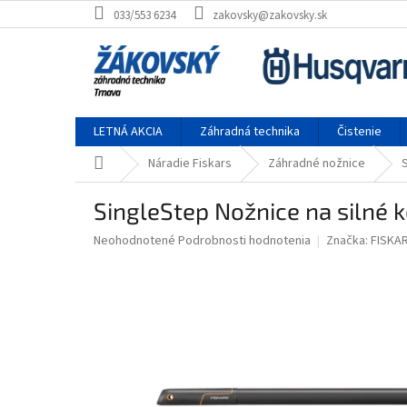
Prejsť na obsah
033/553 6234
zakovsky@zakovsky.sk
LETNÁ AKCIA
Záhradná technika
Čistenie
Domov
Náradie Fiskars
Záhradné nožnice
SingleStep Nožnice na silné 
Priemerné hodnotenie produktu je 0,0 z 5 hviezdičiek.
Neohodnotené
Podrobnosti hodnotenia
Značka:
FISKA