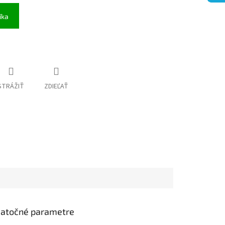
íka
STRÁŽIŤ
ZDIEĽAŤ
atočné parametre