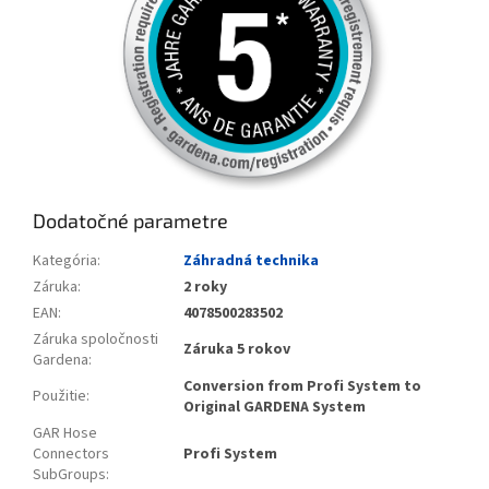
Dodatočné parametre
Kategória
:
Záhradná technika
Záruka
:
2 roky
EAN
:
4078500283502
Záruka spoločnosti
Záruka 5 rokov
Gardena
:
Conversion from Profi System to
Použitie
:
Original GARDENA System
GAR Hose
Connectors
Profi System
SubGroups
: