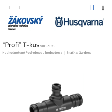
Prejsť na obsah
NÁKUP
“Profi” T-kus
9010219-01
Priemerné hodnotenie produktu je 0,0 z 5 hviezdičiek.
Neohodnotené
Podrobnosti hodnotenia
Značka:
Gardena