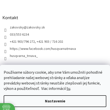
Kontakt
zakovsky
@
zakovsky.sk
033/553 6234
+421 903/796 272, +421 903 / 716 202
https://www.facebook.com/husqvarnatrnava
husqvarna_trnava_
Facebook
Používame súbory cookie, aby sme Vám umožnili pohodlné
prehliadanie našej webovej stránky a vďaka analýze
prevádzky webovej stránky neustále zlepšovali jej funkcie,
výkon a použiteľnosť.
Viac informácií
tu
.
Nastavenie
Vytvoril Shoptet