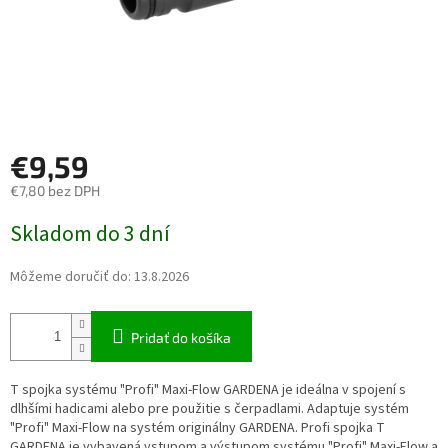
€9,59
€7,80 bez DPH
Jednotková cena:
Skladom do 3 dní
Môžeme doručiť do:
13.8.2026
Pridať do košíka
T spojka systému "Profi" Maxi-Flow GARDENA je ideálna v spojení s
dlhšími hadicami alebo pre použitie s čerpadlami. Adaptuje systém
"Profi" Maxi-Flow na systém originálny GARDENA. Profi spojka T
GARDENA je vybavená vstupom a výstupom systému "Profi" Maxi-Flow a