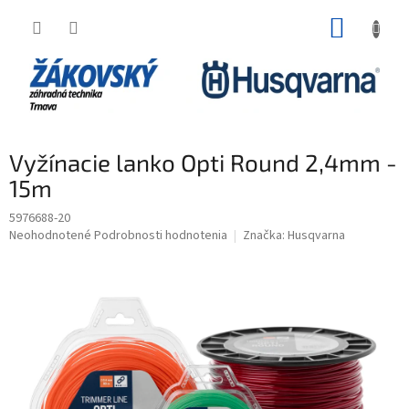
Prejsť na obsah
NÁKUP
Vyžínacie lanko Opti Round 2,4mm -
15m
5976688-20
Priemerné hodnotenie produktu je 0,0 z 5 hviezdičiek.
Neohodnotené
Podrobnosti hodnotenia
Značka:
Husqvarna