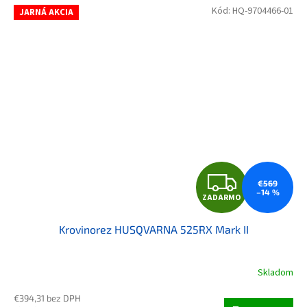
Kód:
HQ-9704466-01
JARNÁ AKCIA
ZAD
€569
–14 %
ZADARMO
Krovinorez HUSQVARNA 525RX Mark II
Skladom
€394,31 bez DPH