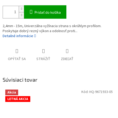
Pridať do košíka
2,4mm - 15m, Univerzálna vyžínacia struna s okrúhlym profilom.
Poskytuje dobrý rezný výkon a odolnosť proti...
Detailné informácie
OPÝTAŤ SA
STRÁŽIŤ
ZDIEĽAŤ
Súvisiaci tovar
Kód:
HQ-9671933-05
Akcia
LETNÁ AKCIA