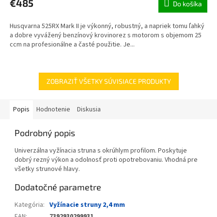
€485
Do košíka
Husqvarna 525RX Mark II je výkonný, robustný, a napriek tomu ľahký
a dobre vyvážený benzínový krovinorez s motorom s objemom 25
ccm na profesionálne a časté použitie. Je...
ZOBRAZIŤ VŠETKY SÚVISIACE PRODUKTY
Popis
Hodnotenie
Diskusia
Podrobný popis
Univerzálna vyžínacia struna s okrúhlym profilom. Poskytuje
dobrý rezný výkon a odolnosť proti opotrebovaniu. Vhodná pre
všetky strunové hlavy.
Dodatočné parametre
Kategória
:
Vyžínacie struny 2,4 mm
EAN
:
7392930299931