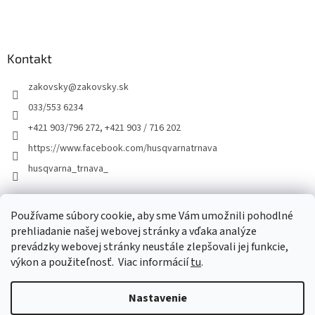
Kontakt
zakovsky
@
zakovsky.sk
033/553 6234
+421 903/796 272, +421 903 / 716 202
https://www.facebook.com/husqvarnatrnava
husqvarna_trnava_
Facebook
Používame súbory cookie, aby sme Vám umožnili pohodlné
prehliadanie našej webovej stránky a vďaka analýze
prevádzky webovej stránky neustále zlepšovali jej funkcie,
výkon a použiteľnosť.
Viac informácií
tu
.
Nastavenie
Vytvoril Shoptet