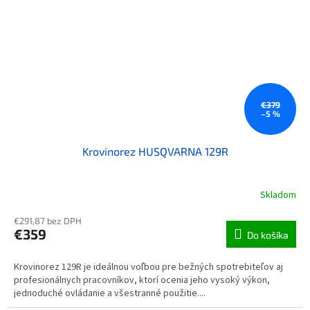
€379
–5 %
Krovinorez HUSQVARNA 129R
Skladom
€291,87 bez DPH
€359
Do košíka
Krovinorez 129R je ideálnou voľbou pre bežných spotrebiteľov aj
profesionálnych pracovníkov, ktorí ocenia jeho vysoký výkon,
jednoduché ovládanie a všestranné použitie....