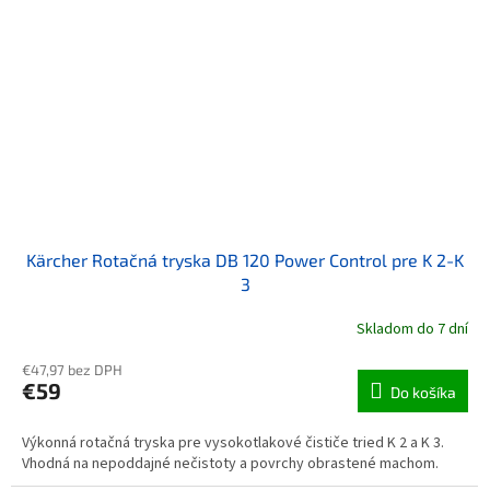
Kärcher Rotačná tryska DB 120 Power Control pre K 2-K
3
Skladom do 7 dní
€47,97 bez DPH
€59
Do košíka
Výkonná rotačná tryska pre vysokotlakové čističe tried K 2 a K 3.
Vhodná na nepoddajné nečistoty a povrchy obrastené machom.