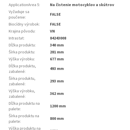
ApplicationArea 5
:
Na čistenie motocyklov a skútrov
Vyžaduje sa
FALSE
poučenie
:
Biocídny výrobok
:
FALSE
Krajina pôvodu
:
VN
Intrastat
:
84243008
Dĺžka produktu
:
340 mm
Šírka produktu
:
281 mm
Výška výrobku
:
677 mm
Dĺžka produktu,
493 mm
zabalené
:
Šírka produktu,
293 mm
zabalené
:
Výška výrobku,
362 mm
zabalené
:
Dĺžka produktu na
1200 mm
palete
:
Šírka produktu na
800 mm
palete
:
Výška produktu na