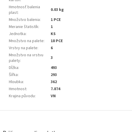
kartón
:
Hmotnosť balenia
0.03 kg
plast
:
Množstvo balenia
:
1 PCE
Meranie štatistík
:
1
Jednotka
:
KS
Množstvo na palete
:
18 PCE
Vrstvy na palete
:
6
Množstvo na vrstvu
3
palety
:
Dĺžka
:
493
Šířka
:
293
Hloubka
:
362
Hmotnost
:
7.874
Krajina původu
:
VN
Zápätie