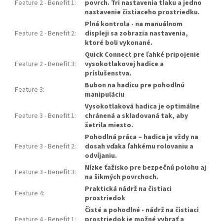
Feature 2 - Benefit 1
:
povrch. Tri nastavenia tlaku a jedno
nastavenie čistiaceho prostriedku.
Plná kontrola - na manuálnom
Feature 2 - Benefit 2
:
displeji sa zobrazia nastavenia,
ktoré boli vykonané.
Quick Connect pre ľahké pripojenie
Feature 2 - Benefit 3
:
vysokotlakovej hadice a
príslušenstva.
Bubon na hadicu pre pohodlnú
Feature 3
:
manipuláciu
Vysokotlaková hadica je optimálne
Feature 3 - Benefit 1
:
chránená a skladovaná tak, aby
šetrila miesto.
Pohodlná práca – hadica je vždy na
Feature 3 - Benefit 2
:
dosah vďaka ľahkému rolovaniu a
odvíjaniu.
Nízke ťažisko pre bezpečnú polohu aj
Feature 3 - Benefit 3
:
na šikmých povrchoch.
Praktická nádrž na čistiaci
Feature 4
:
prostriedok
Čisté a pohodlné - nádrž na čistiaci
Feature 4 - Benefit 1
:
prostriedok je možné vybrať a