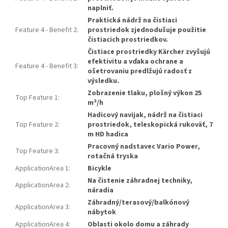
naplniť.
Praktická nádrž na čistiaci
Feature 4 - Benefit 2
:
prostriedok zjednodušuje použitie
čistiacich prostriedkov.
Čistiace prostriedky Kärcher zvyšujú
efektivitu a vďaka ochrane a
Feature 4 - Benefit 3
:
ošetrovaniu predlžujú radosť z
výsledku.
Zobrazenie tlaku, plošný výkon 25
Top Feature 1
:
m²/h
Hadicový navijak, nádrž na čistiaci
Top Feature 2
:
prostriedok, teleskopická rukoväť, 7
m HD hadica
Pracovný nadstavec Vario Power,
Top Feature 3
:
rotačná tryska
ApplicationArea 1
:
Bicykle
Na čistenie záhradnej techniky,
ApplicationArea 2
:
náradia
Záhradný/terasový/balkónový
ApplicationArea 3
:
nábytok
ApplicationArea 4
:
Oblasti okolo domu a záhrady