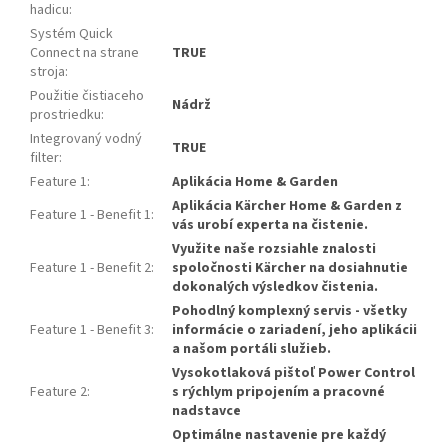
hadicu
:
Systém Quick
Connect na strane
TRUE
stroja
:
Použitie čistiaceho
Nádrž
prostriedku
:
Integrovaný vodný
TRUE
filter
:
Feature 1
:
Aplikácia Home & Garden
Aplikácia Kärcher Home & Garden z
Feature 1 - Benefit 1
:
vás urobí experta na čistenie.
Využite naše rozsiahle znalosti
Feature 1 - Benefit 2
:
spoločnosti Kärcher na dosiahnutie
dokonalých výsledkov čistenia.
Pohodlný komplexný servis - všetky
Feature 1 - Benefit 3
:
informácie o zariadení, jeho aplikácii
a našom portáli služieb.
Vysokotlaková pištoľ Power Control
Feature 2
:
s rýchlym pripojením a pracovné
nadstavce
Optimálne nastavenie pre každý