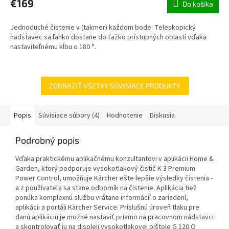
€169
Do košíka
Jednoduché čistenie v (takmer) každom bode: Teleskopický
nadstavec sa ľahko dostane do ťažko prístupných oblastí vďaka
nastaviteľnému kĺbu o 180 °.
ZOBRAZIŤ VŠETKY SÚVISIACE PRODUKTY
Popis
Súvisiace súbory (4)
Hodnotenie
Diskusia
Podrobný popis
Vďaka praktickému aplikačnému konzultantovi v aplikácii Home &
Garden, ktorý podporuje vysokotlakový čistič K 3 Premium
Power Control, umožňuje Kärcher ešte lepšie výsledky čistenia -
a z používateľa sa stane odborník na čistenie. Aplikácia tiež
ponúka komplexnú službu vrátane informácií o zariadení,
aplikácii a portáli Kärcher Service. Príslušnú úroveň tlaku pre
danú aplikáciu je možné nastaviť priamo na pracovnom nádstavci
a skontrolovať ju na displeji vysokotlakovej pištole G 120 Q