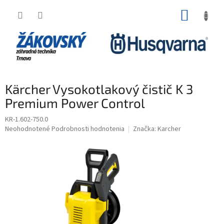
Prejsť na obsah
NÁKUP
Kärcher Vysokotlakový čistič K 3
Premium Power Control
KR-1.602-750.0
Priemerné hodnotenie produktu je 0,0 z 5 hviezdičiek.
Neohodnotené
Podrobnosti hodnotenia
Značka:
Karcher