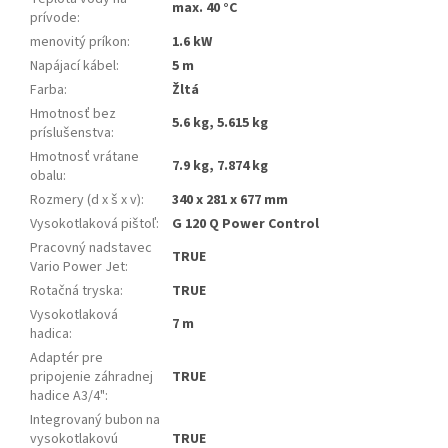
max. 40 °C
prívode
:
menovitý príkon
:
1.6 kW
Napájací kábel
:
5 m
Farba
:
Žltá
Hmotnosť bez
5.6 kg, 5.615 kg
príslušenstva
:
Hmotnosť vrátane
7.9 kg, 7.874 kg
obalu
:
Rozmery (d x š x v)
:
340 x 281 x 677 mm
Vysokotlaková pištoľ
:
G 120 Q Power Control
Pracovný nadstavec
TRUE
Vario Power Jet
:
Rotačná tryska
:
TRUE
Vysokotlaková
7 m
hadica
:
Adaptér pre
pripojenie záhradnej
TRUE
hadice A3/4"
:
Integrovaný bubon na
vysokotlakovú
TRUE