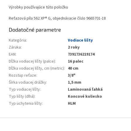
Výrobky používajúce túto položku
Reťazová píla 562 XP® G, objednávacie číslo 9665701-18
Dodatočné parametre
Kategória
:
Vodiace lišty
Záruka
:
2 roky
EAN
:
7391736219174
Dĺžka vodiacej lišty (palce)
:
16 palec
Dĺžka vodiacej lišty, cm (metric)
:
40 cm
Rozstup reťaze
:
3/8"
Šírka vodiacej drážky
:
1,5 mm
Typ vodiacej lišty
:
Laminovaná ľahká
Typ lišty (dlhá)
:
Koncové koliesko
Typ uchytenia lišty
:
HLM
Zápätie