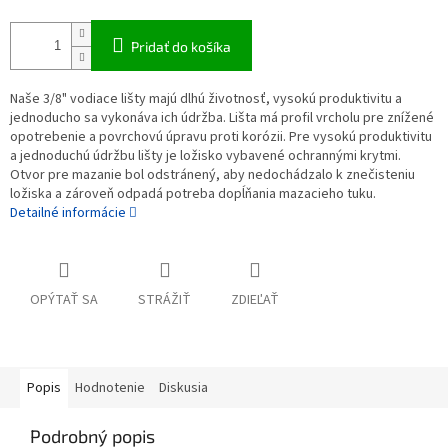
Pridať do košíka
Naše 3/8" vodiace lišty majú dlhú životnosť, vysokú produktivitu a
jednoducho sa vykonáva ich údržba. Lišta má profil vrcholu pre znížené
opotrebenie a povrchovú úpravu proti korózii. Pre vysokú produktivitu
a jednoduchú údržbu lišty je ložisko vybavené ochrannými krytmi.
Otvor pre mazanie bol odstránený, aby nedochádzalo k znečisteniu
ložiska a zároveň odpadá potreba dopĺňania mazacieho tuku.
Detailné informácie
OPÝTAŤ SA
STRÁŽIŤ
ZDIEĽAŤ
Popis
Hodnotenie
Diskusia
Podrobný popis