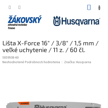
Prejsť na obsah
NÁKUP
Lišta X-Force 16" / 3/8" / 1,5 mm /
veľké uchytenie / 11 z. / 60 čl.
5859508-60
Priemerné hodnotenie produktu je 0,0 z 5 hviezdičiek.
Neohodnotené
Podrobnosti hodnotenia
Značka:
Husqvarna