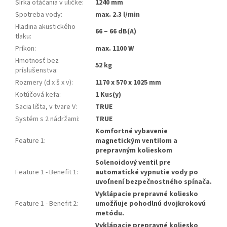
Šírka otáčania v uličke
:
1240 mm
Spotreba vody
:
max. 2.3 l/min
Hladina akustického
66 – 66 dB(A)
tlaku
:
Príkon
:
max. 1100 W
Hmotnosť bez
52 kg
príslušenstva
:
Rozmery (d x š x v)
:
1170 x 570 x 1025 mm
Kotúčová kefa
:
1 Kus(y)
Sacia lišta, v tvare V
:
TRUE
Systém s 2 nádržami
:
TRUE
Komfortné vybavenie
Feature 1
:
magnetickým ventilom a
prepravným kolieskom
Solenoidový ventil pre
Feature 1 - Benefit 1
:
automatické vypnutie vody po
uvoľnení bezpečnostného spínača.
Vyklápacie prepravné koliesko
Feature 1 - Benefit 2
:
umožňuje pohodlnú dvojkrokovú
metódu.
Vyklápacie prepravné koliesko