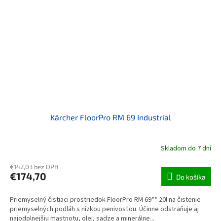
Kärcher FloorPro RM 69 Industrial
Skladom do 7 dní
€142,03 bez DPH
€174,70
Do košíka
Priemyselný čistiaci prostriedok FloorPro RM 69** 20l na čistenie
priemyselných podláh s nízkou penivosťou. Účinne odstraňuje aj
najodolnejšiu mastnotu, olej, sadze a minerálne...