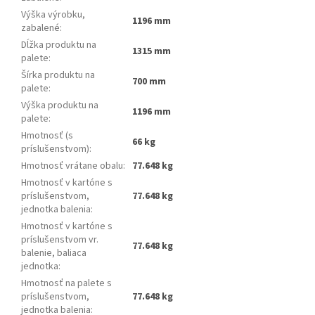
Výška výrobku,
1196 mm
zabalené
:
Dĺžka produktu na
1315 mm
palete
:
Šírka produktu na
700 mm
palete
:
Výška produktu na
1196 mm
palete
:
Hmotnosť (s
66 kg
príslušenstvom)
:
Hmotnosť vrátane obalu
:
77.648 kg
Hmotnosť v kartóne s
príslušenstvom,
77.648 kg
jednotka balenia
:
Hmotnosť v kartóne s
príslušenstvom vr.
77.648 kg
balenie, baliaca
jednotka
:
Hmotnosť na palete s
príslušenstvom,
77.648 kg
jednotka balenia
: