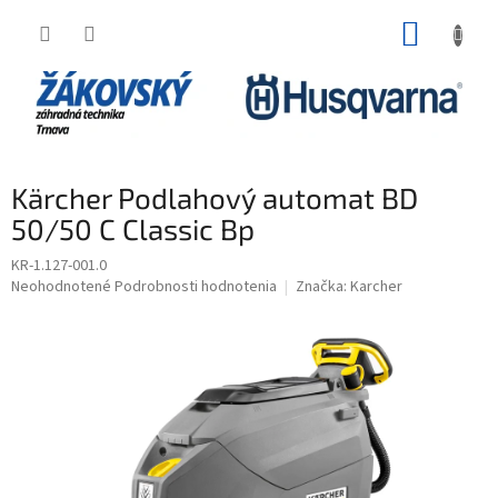
Prejsť na obsah
NÁKUP
Kärcher Podlahový automat BD
50/50 C Classic Bp
KR-1.127-001.0
Priemerné hodnotenie produktu je 0,0 z 5 hviezdičiek.
Neohodnotené
Podrobnosti hodnotenia
Značka:
Karcher