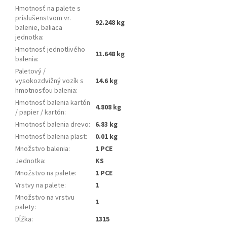
Hmotnosť na palete s
príslušenstvom vr.
92.248 kg
balenie, baliaca
jednotka
:
Hmotnosť jednotlivého
11.648 kg
balenia
:
Paletový /
vysokozdvižný vozík s
14.6 kg
hmotnosťou balenia
:
Hmotnosť balenia kartón
4.808 kg
/ papier / kartón
:
Hmotnosť balenia drevo
:
6.83 kg
Hmotnosť balenia plast
:
0.01 kg
Množstvo balenia
:
1 PCE
Jednotka
:
KS
Množstvo na palete
:
1 PCE
Vrstvy na palete
:
1
Množstvo na vrstvu
1
palety
:
Dĺžka
:
1315