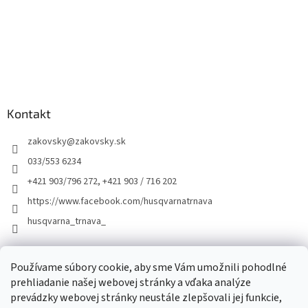
Kontakt
zakovsky
@
zakovsky.sk
033/553 6234
+421 903/796 272, +421 903 / 716 202
https://www.facebook.com/husqvarnatrnava
husqvarna_trnava_
Facebook
Používame súbory cookie, aby sme Vám umožnili pohodlné
prehliadanie našej webovej stránky a vďaka analýze
prevádzky webovej stránky neustále zlepšovali jej funkcie,