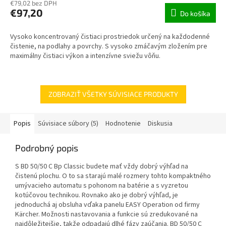
€79,02 bez DPH
€97,20
Do košíka
Vysoko koncentrovaný čistiaci prostriedok určený na každodenné
čistenie, na podlahy a povrchy. S vysoko zmáčavým zložením pre
maximálny čistiaci výkon a intenzívne sviežu vôňu.
ZOBRAZIŤ VŠETKY SÚVISIACE PRODUKTY
Popis
Súvisiace súbory (5)
Hodnotenie
Diskusia
Podrobný popis
S BD 50/50 C Bp Classic budete mať vždy dobrý výhľad na
čistenú plochu. O to sa starajú malé rozmery tohto kompaktného
umývacieho automatu s pohonom na batérie a s vyzretou
kotúčovou technikou. Rovnako ako je dobrý výhľad, je
jednoduchá aj obsluha vďaka panelu EASY Operation od firmy
Kärcher. Možnosti nastavovania a funkcie sú zredukované na
najdôležitejšie, takže odpadajú dlhé fázy zaúčania. BD 50/50 C