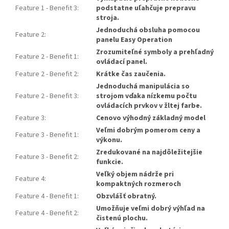
Feature 1 - Benefit 3
:
podstatne uľahčuje prepravu
stroja.
Jednoduchá obsluha pomocou
Feature 2
:
panelu Easy Operation
Zrozumiteľné symboly a prehľadný
Feature 2 - Benefit 1
:
ovládací panel.
Feature 2 - Benefit 2
:
Krátke čas zaučenia.
Jednoduchá manipulácia so
Feature 2 - Benefit 3
:
strojom vďaka nízkemu počtu
ovládacích prvkov v žltej farbe.
Feature 3
:
Cenovo výhodný základný model
Veľmi dobrým pomerom ceny a
Feature 3 - Benefit 1
:
výkonu.
Zredukované na najdôležitejšie
Feature 3 - Benefit 2
:
funkcie.
Veľký objem nádrže pri
Feature 4
:
kompaktných rozmeroch
Feature 4 - Benefit 1
:
Obzvlášť obratný.
Umožňuje veľmi dobrý výhľad na
Feature 4 - Benefit 2
:
čistenú plochu.