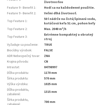
životnosťou
Feature 9 - Benefit 1
:
Hodí sa na každodenné použitie.
Feature 9 - Benefit 2
:
Veľmi dlhá životnosť.
50 l nádrže na čistú/špinavú vodu,
Top Feature 1
:
kotúčová kefa 51 cm, pohon kefy
Top Feature 2
:
Max. 2040 m²/h
Extrémne kompaktný a obratný
Top Feature 3
:
stroj
Vyžaduje sa poučenie
:
TRUE
Biocídny výrobok
:
FALSE
ADR Nebezpečný tovar
:
ZNA
Krajina pôvodu
:
CN
Intrastat
:
84798997
Dĺžka produktu
:
1170 mm
Šírka produktu
:
570 mm
Výška výrobku
:
1025 mm
Dĺžka produktu,
1315 mm
zabalené
:
Šírka produktu,
700 mm
zabalené
: