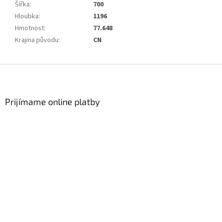
Šířka
:
700
Hloubka
:
1196
Hmotnost
:
77.648
Krajina původu
:
CN
Zápätie
Prijímame online platby