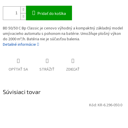
Pridať do košíka
BD 50/50 C Bp Classic je cenovo výhodný a kompaktný základný model
umývacieho automatu s pohonom na batérie. Umožňuje plošný výkon
do 2000 m²/h. Batéria nie je súčasťou balenia.
Detailné informácie
OPÝTAŤ SA
STRÁŽIŤ
ZDIEĽAŤ
Súvisiaci tovar
Kód:
KR-6.296-050.0