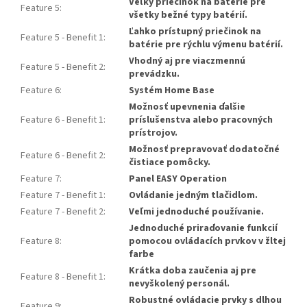
Veľký priečinok na batérie pre
Feature 5
:
všetky bežné typy batérií.
Ľahko prístupný priečinok na
Feature 5 - Benefit 1
:
batérie pre rýchlu výmenu batérií.
Vhodný aj pre viaczmennú
Feature 5 - Benefit 2
:
prevádzku.
Feature 6
:
Systém Home Base
Možnosť upevnenia ďalšie
Feature 6 - Benefit 1
:
príslušenstva alebo pracovných
prístrojov.
Možnosť prepravovať dodatočné
Feature 6 - Benefit 2
:
čistiace pomôcky.
Feature 7
:
Panel EASY Operation
Feature 7 - Benefit 1
:
Ovládanie jedným tlačidlom.
Feature 7 - Benefit 2
:
Veľmi jednoduché používanie.
Jednoduché priraďovanie funkcií
Feature 8
:
pomocou ovládacích prvkov v žltej
farbe
Krátka doba zaučenia aj pre
Feature 8 - Benefit 1
:
nevyškolený personál.
Robustné ovládacie prvky s dlhou
Feature 9
: