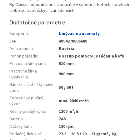
Bp Classic odporúčame na použitie v supermarketoch, hoteloch
alebo zdravotníckych zariadeniach.
Dodatočné parametre
Kategória
:
Umývacie automaty
EAN
:
4054278006680
Druh pohonu
:
Batéria
Pohon pojazdu
:
Postup pomocou otáčania kefy
Pracovná šírka kief
:
510 mm
Pracovná šírka
900 mm
vysávania
:
Nádrž na čistú / špinavú
50 / 50 l
vodu
:
Teoretický plošný
max. 2040 m²/h
výkon
:
Reálny plošný výkon
:
1200 m²/h
Batéria
:
24 V
Otáčky kief
:
180 rpm
Prítlačný tlak kief
:
27.3 – 28.5 / 20 – 23 g/cm² / kg