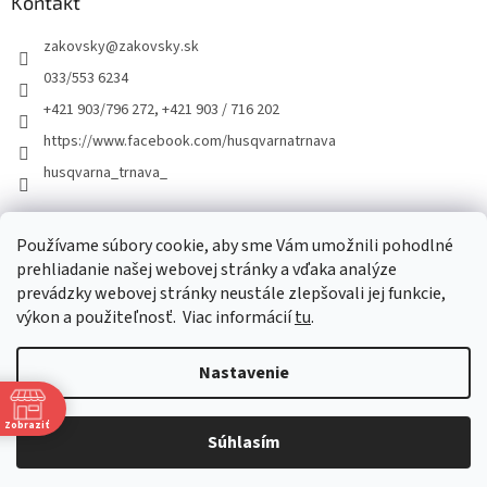
Kontakt
zakovsky
@
zakovsky.sk
033/553 6234
+421 903/796 272, +421 903 / 716 202
https://www.facebook.com/husqvarnatrnava
husqvarna_trnava_
Facebook
Používame súbory cookie, aby sme Vám umožnili pohodlné
prehliadanie našej webovej stránky a vďaka analýze
prevádzky webovej stránky neustále zlepšovali jej funkcie,
výkon a použiteľnosť.
Viac informácií
tu
.
Nastavenie
Vytvoril Shoptet
Zobraziť
Súhlasím
Copyright 2026
ŽÁKOVSKÝ
. Všetky práva vyhradené.