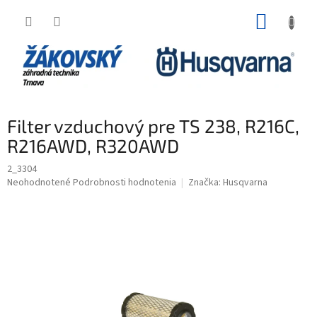
Prejsť na obsah
NÁKUP
Filter vzduchový pre TS 238, R216C,
R216AWD, R320AWD
2_3304
Priemerné hodnotenie produktu je 0,0 z 5 hviezdičiek.
Neohodnotené
Podrobnosti hodnotenia
Značka:
Husqvarna