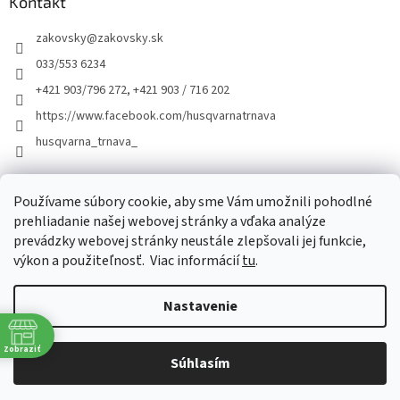
Kontakt
zakovsky
@
zakovsky.sk
033/553 6234
+421 903/796 272, +421 903 / 716 202
https://www.facebook.com/husqvarnatrnava
husqvarna_trnava_
Facebook
Používame súbory cookie, aby sme Vám umožnili pohodlné
prehliadanie našej webovej stránky a vďaka analýze
prevádzky webovej stránky neustále zlepšovali jej funkcie,
výkon a použiteľnosť.
Viac informácií
tu
.
Nastavenie
Vytvoril Shoptet
Zobraziť
Súhlasím
Copyright 2026
ŽÁKOVSKÝ
. Všetky práva vyhradené.