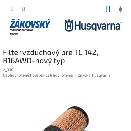
Prejsť na obsah
NÁKUP
Filter vzduchový pre TC 142,
R16AWD-nový typ
2_3301
Priemerné hodnotenie produktu je 0,0 z 5 hviezdičiek.
Neohodnotené
Podrobnosti hodnotenia
Značka:
Husqvarna