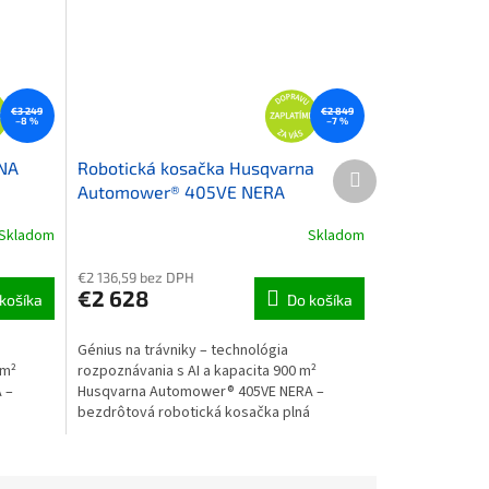
€3 249
€2 849
–8 %
–7 %
NA
Robotická kosačka Husqvarna
Ďalší produkt
Automower® 405VE NERA
Skladom
Skladom
€2 136,59 bez DPH
€2 628
košíka
Do košíka
Génius na trávniky – technológia
 m²
rozpoznávania s AI a kapacita 900 m²
 –
Husqvarna Automower® 405VE NERA –
bezdrôtová robotická kosačka plná
inovatívnych funkcií,...