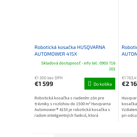
Robotická kosačka HUSQVARNA
Roboti
AUTOMOWER 415X
AUTOM
Skladová dostupnosť - info tel.: 0903 716
202
€1 300 bez DPH
€1 763,4
€1 599
€2 1
Do košíka
Robotická kosačka s riadením zón pre
Husqvar
trávniky s rozlohou do 1500 m² Husqvarna
kosačka 
Automower® 415X je robotická kosačka s
Vzdialen
radom inteligentných funkcií, ktorá
pri odcu
dokáže...
aplikáci