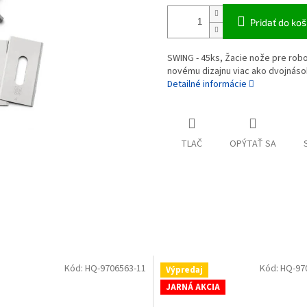
Pridať do koš
SWING - 45ks, Žacie nože pre ro
novému dizajnu viac ako dvojnásob
Detailné informácie
TLAČ
OPÝTAŤ SA
Kód:
HQ-9706563-11
Kód:
HQ-97
Výpredaj
JARNÁ AKCIA