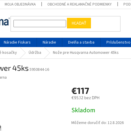
MOJA OBJEDNÁVKA
OBCHODNÉ A REKLAMAČNÉ PODMIENKY
POD
HĽADAŤ
Náradie Fiskars
Náradie
Dielňa a stavba
Príslušenstvo
ké kosačky
Údržba
Nože pre Husqvarna Automower 45ks
wer 45ks
5950844-16
arna
€117
€95,12 bez DPH
Jednotková cena:
Skladom
Môžeme doručiť do:
12.8.2026