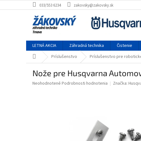
Prejsť na obsah
033/553 6234
zakovsky@zakovsky.sk
LETNÁ AKCIA
Záhradná technika
Čistenie
Domov
Príslušenstvo
Príslušenstvo pre robotic
Nože pre Husqvarna Automo
Priemerné hodnotenie produktu je 0,0 z 5 hviezdičiek.
Neohodnotené
Podrobnosti hodnotenia
Značka:
Husqv