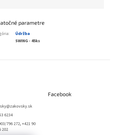
atočné parametre
gória
:
Údržba
SWING - 45ks
Facebook
sky
@
zakovsky.sk
53 6234
903/796 272, +421 90
6 202