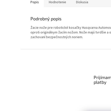
Popis
Hodnotenie
Diskusia
Podrobný popis
Žacie nože pre robotické kosačky Husqvarna Automow
oproti originálnym žacím nožom. Nože majú tvrdšie a 
zachovaní bezpečnostných noriem.
Zápätie
Prijímam
platby