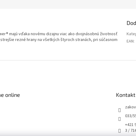
Dod
er® majú vďaka novému dizajnu viac ako dvojnásobnú životnosť
Kate
ostrejšie rezné hrany na všetkých štyroch stranách, pri súčasnom
EAN
:
e online
Kontakt
zakov
033/5
+421 
3 / 71