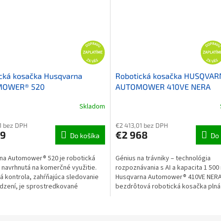
cká kosačka Husqvarna
Robotická kosačka HUSQVAR
OWER® 520
AUTOMOWER 410VE NERA
Skladom
1 bez DPH
€2 413,01 bez DPH
69
€2 968
Do košíka
Do 
na Automower® 520 je robotická
Génius na trávniky – technológia
navrhnutá na komerčné využitie.
rozpoznávania s AI a kapacita 1 500
á kontrola, zahŕňajúca sledovanie
Husqvarna Automower® 410VE NERA
dzení, je sprostredkované
bezdrôtová robotická kosačka plná
ou Husqvarna...
inovatívnych...