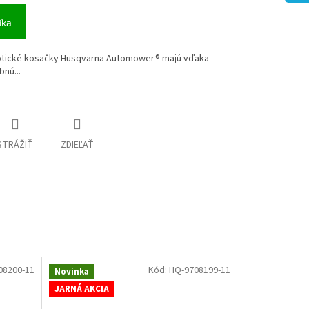
íka
botické kosačky Husqvarna Automower® majú vďaka
nú...
STRÁŽIŤ
ZDIEĽAŤ
08200-11
Kód:
HQ-9708199-11
Novinka
JARNÁ AKCIA