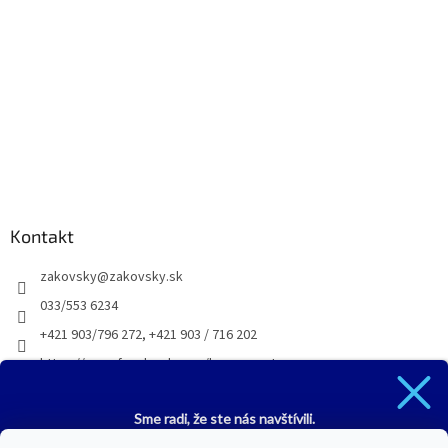
Kontakt
zakovsky
@
zakovsky.sk
033/553 6234
+421 903/796 272, +421 903 / 716 202
https://www.facebook.com/husqvarnatrnava
husqvarna_trnava_
Sme radi, že ste nás navštívili.
Zadajte email, na ktorý Vám pošleme zľavový kód na 5%.