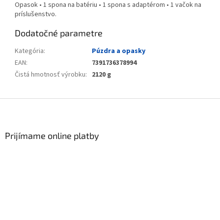
Opasok • 1 spona na batériu • 1 spona s adaptérom • 1 vačok na
príslušenstvo.
Dodatočné parametre
Kategória
:
Púzdra a opasky
EAN
:
7391736378994
Čistá hmotnosť výrobku
:
2120 g
Zápätie
Prijímame online platby