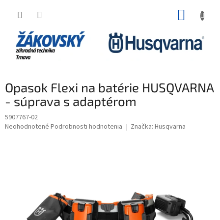
Prejsť na obsah
NÁKUP
Opasok Flexi na batérie HUSQVARNA
- súprava s adaptérom
5907767-02
Priemerné hodnotenie produktu je 0,0 z 5 hviezdičiek.
Neohodnotené
Podrobnosti hodnotenia
Značka:
Husqvarna