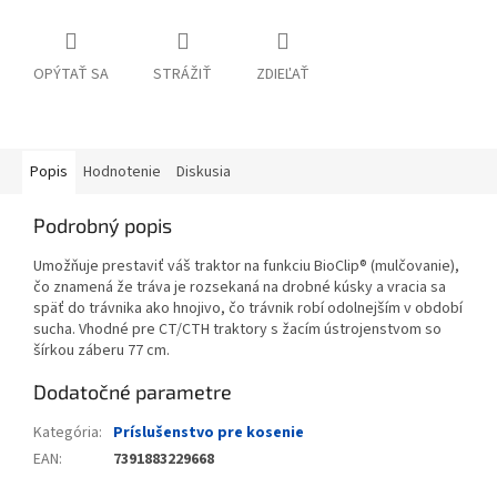
OPÝTAŤ SA
STRÁŽIŤ
ZDIEĽAŤ
Popis
Hodnotenie
Diskusia
Podrobný popis
Umožňuje prestaviť váš traktor na funkciu BioClip® (mulčovanie),
čo znamená že tráva je rozsekaná na drobné kúsky a vracia sa
späť do trávnika ako hnojivo, čo trávnik robí odolnejším v období
sucha. Vhodné pre CT/CTH traktory s žacím ústrojenstvom so
šírkou záberu 77 cm.
Dodatočné parametre
Kategória
:
Príslušenstvo pre kosenie
EAN
:
7391883229668