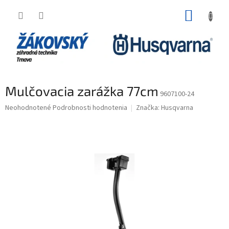
Prejsť na obsah
NÁKUP
Mulčovacia zarážka 77cm
9607100-24
Priemerné hodnotenie produktu je 0,0 z 5 hviezdičiek.
Neohodnotené
Podrobnosti hodnotenia
Značka:
Husqvarna