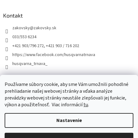
Kontakt
zakovsky
@
zakovsky.sk
033/553 6234
+421 903/796 272, +421 903 / 716 202
https://www.facebook.com/husqvarnatrnava
husqvarna_trnava_
Facebook
Používame súbory cookie, aby sme Vám umožnili pohodlné
prehliadanie našej webovej stránky a vďaka analýze
prevádzky webovej stránky neustále zlepšovali jej funkcie,
výkon a použiteľnosť.
Viac informácií
tu
.
Nastavenie
Vytvoril Shoptet