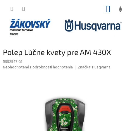
Prejsť na obsah
NÁKUP
Polep Lúčne kvety pre AM 430X
5992947-05
Priemerné hodnotenie produktu je 0,0 z 5 hviezdičiek.
Neohodnotené
Podrobnosti hodnotenia
Značka:
Husqvarna