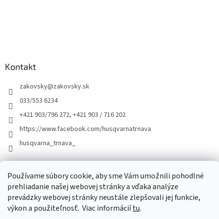
Kontakt
zakovsky
@
zakovsky.sk
033/553 6234
+421 903/796 272, +421 903 / 716 202
https://www.facebook.com/husqvarnatrnava
husqvarna_trnava_
Facebook
Používame súbory cookie, aby sme Vám umožnili pohodlné
prehliadanie našej webovej stránky a vďaka analýze
prevádzky webovej stránky neustále zlepšovali jej funkcie,
výkon a použiteľnosť.
Viac informácií
tu
.