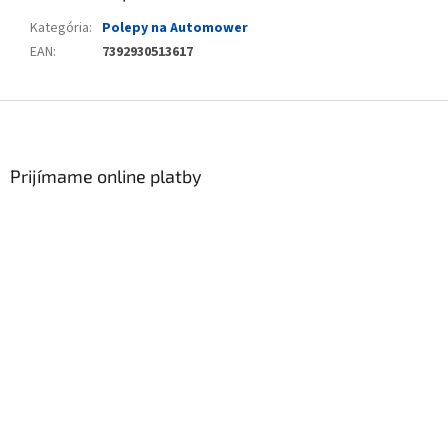
Kategória
:
Polepy na Automower
EAN
:
7392930513617
Zápätie
Prijímame online platby