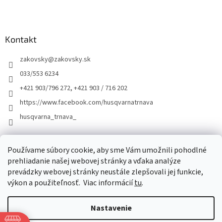
Kontakt
zakovsky
@
zakovsky.sk
033/553 6234
+421 903/796 272, +421 903 / 716 202
https://www.facebook.com/husqvarnatrnava
husqvarna_trnava_
Facebook
Používame súbory cookie, aby sme Vám umožnili pohodlné
prehliadanie našej webovej stránky a vďaka analýze
prevádzky webovej stránky neustále zlepšovali jej funkcie,
výkon a použiteľnosť.
Viac informácií
tu
.
Nastavenie
Vytvoril Shoptet