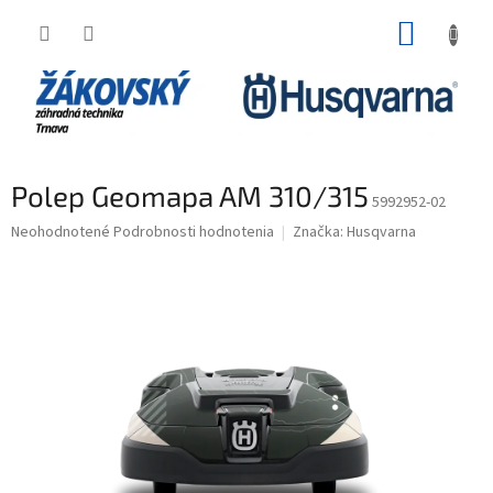
Prejsť na obsah
NÁKUP
Polep Geomapa AM 310/315
5992952-02
Priemerné hodnotenie produktu je 0,0 z 5 hviezdičiek.
Neohodnotené
Podrobnosti hodnotenia
Značka:
Husqvarna