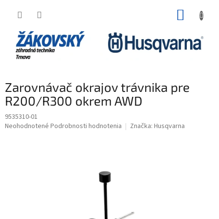
Prejsť na obsah
NÁKUP
Zarovnávač okrajov trávnika pre
R200/R300 okrem AWD
9535310-01
Priemerné hodnotenie produktu je 0,0 z 5 hviezdičiek.
Neohodnotené
Podrobnosti hodnotenia
Značka:
Husqvarna