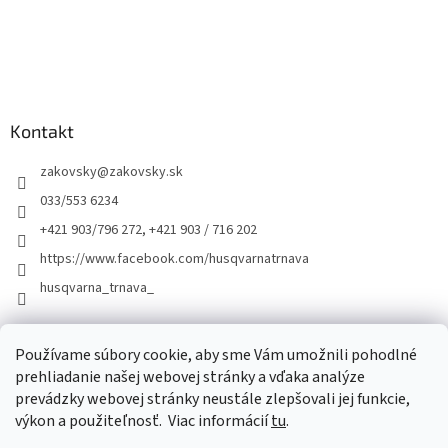
Kontakt
zakovsky
@
zakovsky.sk
033/553 6234
+421 903/796 272, +421 903 / 716 202
https://www.facebook.com/husqvarnatrnava
husqvarna_trnava_
Facebook
Používame súbory cookie, aby sme Vám umožnili pohodlné
prehliadanie našej webovej stránky a vďaka analýze
prevádzky webovej stránky neustále zlepšovali jej funkcie,
výkon a použiteľnosť.
Viac informácií
tu
.