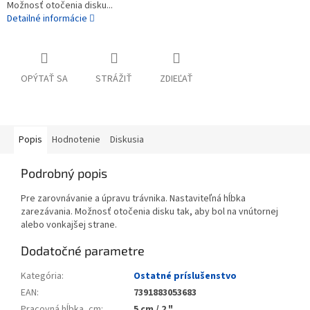
Možnosť otočenia disku...
Detailné informácie
OPÝTAŤ SA
STRÁŽIŤ
ZDIEĽAŤ
Popis
Hodnotenie
Diskusia
Podrobný popis
Pre zarovnávanie a úpravu trávnika. Nastaviteľná hĺbka
zarezávania. Možnosť otočenia disku tak, aby bol na vnútornej
alebo vonkajšej strane.
Dodatočné parametre
Kategória
:
Ostatné príslušenstvo
EAN
:
7391883053683
Pracovná hĺbka, cm
:
5 cm / 2 "