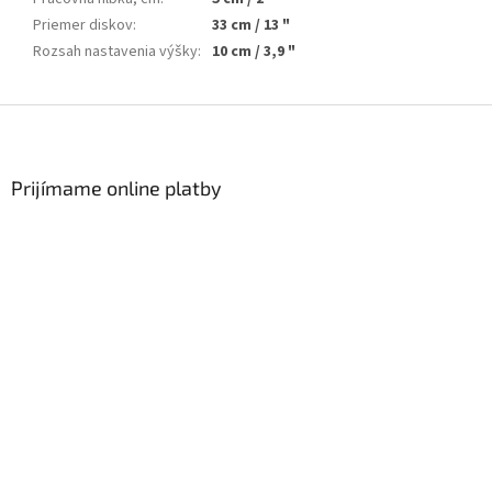
Priemer diskov
:
33 cm / 13 "
Rozsah nastavenia výšky
:
10 cm / 3,9 "
Zápätie
Prijímame online platby