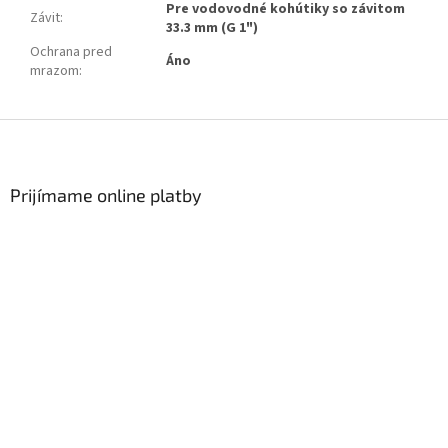
Pre vodovodné kohútiky so závitom
Závit
:
33.3 mm (G 1")
Ochrana pred
Áno
mrazom
:
Zápätie
Prijímame online platby