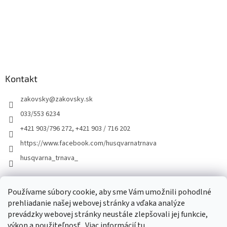
Kontakt
zakovsky
@
zakovsky.sk
033/553 6234
+421 903/796 272, +421 903 / 716 202
https://www.facebook.com/husqvarnatrnava
husqvarna_trnava_
Facebook
Používame súbory cookie, aby sme Vám umožnili pohodlné
prehliadanie našej webovej stránky a vďaka analýze
prevádzky webovej stránky neustále zlepšovali jej funkcie,
výkon a použiteľnosť.
Viac informácií
tu
.