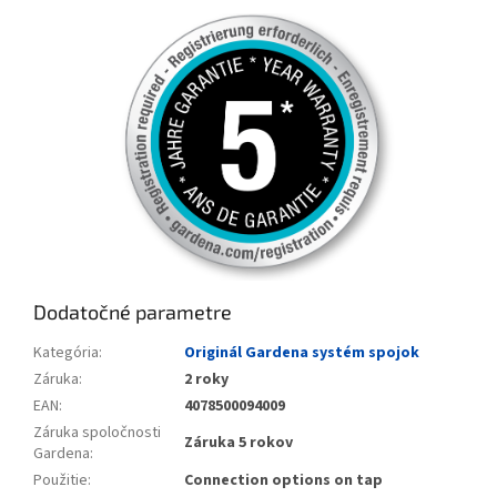
Dodatočné parametre
Kategória
:
Originál Gardena systém spojok
Záruka
:
2 roky
EAN
:
4078500094009
Záruka spoločnosti
Záruka 5 rokov
Gardena
:
Použitie
:
Connection options on tap