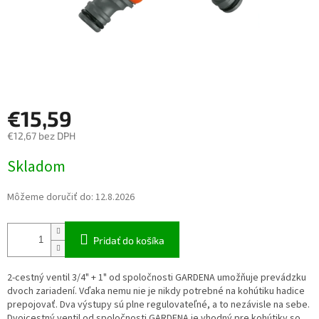
€15,59
€12,67 bez DPH
Jednotková cena:
Skladom
Môžeme doručiť do:
12.8.2026
Pridať do košíka
2-cestný ventil 3/4" + 1" od spoločnosti GARDENA umožňuje prevádzku
dvoch zariadení. Vďaka nemu nie je nikdy potrebné na kohútiku hadice
prepojovať. Dva výstupy sú plne regulovateľné, a to nezávisle na sebe.
Dvojcestný ventil od spoločnosti GARDENA je vhodný pre kohútiky so