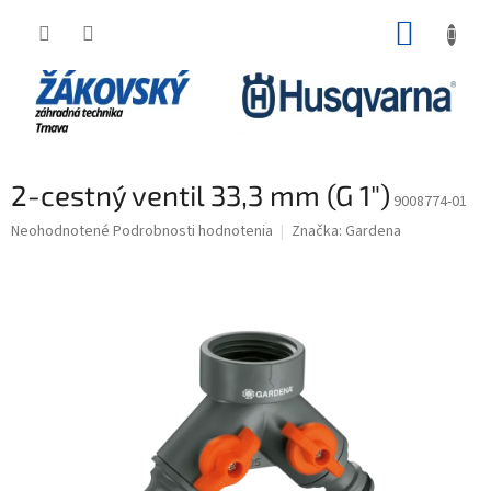
Prejsť na obsah
NÁKUP
2-cestný ventil 33,3 mm (G 1")
9008774-01
Priemerné hodnotenie produktu je 0,0 z 5 hviezdičiek.
Neohodnotené
Podrobnosti hodnotenia
Značka:
Gardena