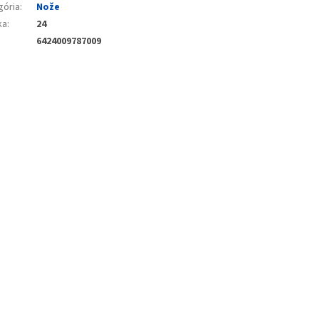
gória
:
Nože
ka
:
24
6424009787009