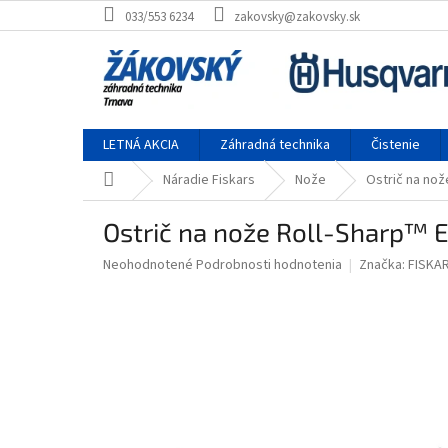
Prejsť na obsah
033/553 6234
zakovsky@zakovsky.sk
LETNÁ AKCIA
Záhradná technika
Čistenie
Domov
Náradie Fiskars
Nože
Ostrič na nož
Ostrič na nože Roll-Sharp™ E
Priemerné hodnotenie produktu je 0,0 z 5 hviezdičiek.
Neohodnotené
Podrobnosti hodnotenia
Značka:
FISKA