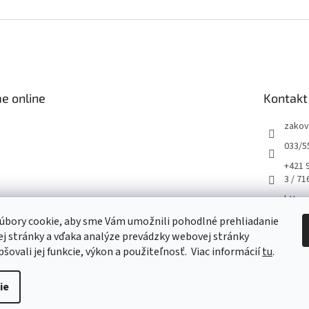
e online
Kontakt
zakov
033/5
+421 
3 / 71
https
m/hus
úbory cookie, aby sme Vám umožnili pohodlné prehliadanie
husqv
j stránky a vďaka analýze prevádzky webovej stránky
šovali jej funkcie, výkon a použiteľnosť.
Viac informácií
tu
.
ie