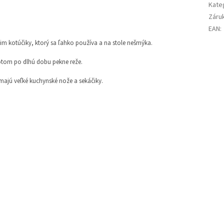
Kate
Záru
EAN
:
cim kotúčiky, ktorý sa ľahko používa a na stole nešmýka.
potom po dlhú dobu pekne reže.
o majú veľké kuchynské nože a sekáčiky.