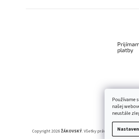
Zápätie
Prijímam
platby
Používame s
našej webove
neustále zlep
Nastaven
Copyright 2026
ŽÁKOVSKÝ
. Všetky práva vyhradené.