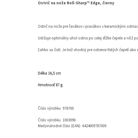
Ostrič n
a nože Roll-Sharp™ Edge, čierny
Ostrič na nože pre ľavákov i pravákov s keramickými ostria
Udržuje optimálny uhol ostria po celej dĺžke čepele a nôž 
Ľahko sa čistí. Je tiež vhodný pre ostrenie tlstých čepelí ak
Délka 16,5 cm
Hmotnosť 87 g
Číslo výrobku 978700
Číslo výrobku 1003098
Medzinárodné číslo (EAN) 6424009787009