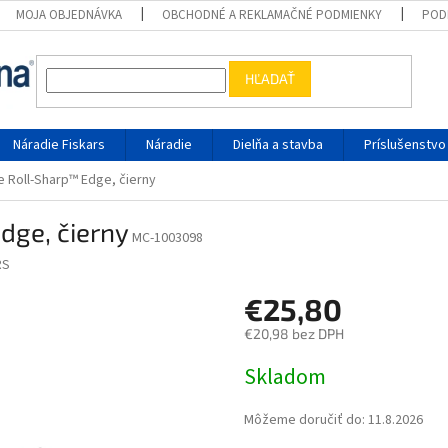
MOJA OBJEDNÁVKA
OBCHODNÉ A REKLAMAČNÉ PODMIENKY
POD
HĽADAŤ
Náradie Fiskars
Náradie
Dielňa a stavba
Príslušenstvo
e Roll-Sharp™ Edge, čierny
dge, čierny
MC-1003098
RS
€25,80
€20,98 bez DPH
Jednotková cena:
Skladom
Môžeme doručiť do:
11.8.2026