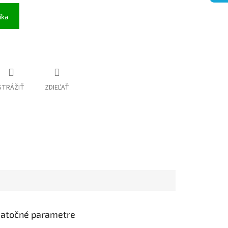
íka
STRÁŽIŤ
ZDIEĽAŤ
atočné parametre