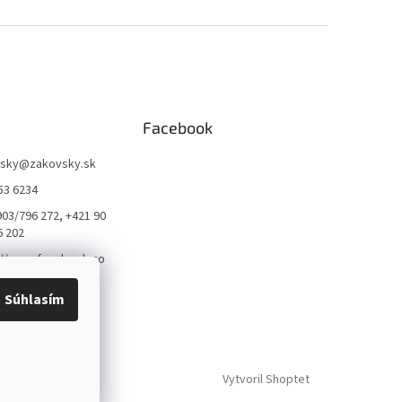
Facebook
sky
@
zakovsky.sk
53 6234
903/796 272, +421 90
6 202
://www.facebook.co
qvarnatrnava
Súhlasím
arna_trnava_
Vytvoril Shoptet