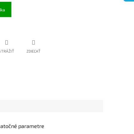
íka
STRÁŽIŤ
ZDIEĽAŤ
atočné parametre