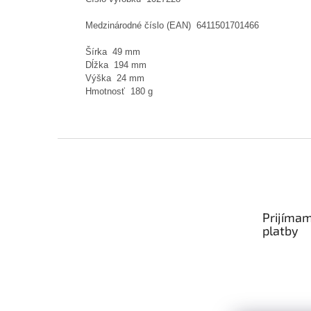
Medzinárodné číslo (EAN) 6411501701466
Šírka 49 mm
Dĺžka 194 mm
Výška 24 mm
Hmotnosť 180 g
Zápätie
Prijímam
platby