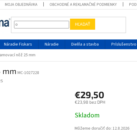
MOJA OBJEDNÁVKA
OBCHODNÉ A REKLAMAČNÉ PODMIENKY
POD
HĽADAŤ
Náradie Fiskars
Náradie
Dielňa a stavba
Príslušenstvo
amovací nôž 25 mm
5 mm
MC-1027228
RS
€29,50
€23,98 bez DPH
Jednotková cena:
Skladom
Môžeme doručiť do:
12.8.2026