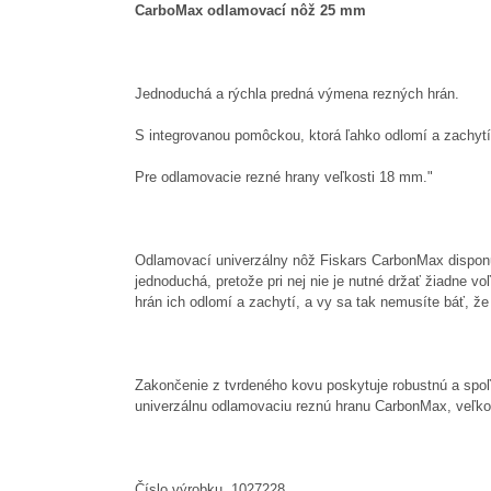
CarboMax odlamovací nôž 25 mm
Jednoduchá a rýchla predná výmena rezných hrán.
S integrovanou pomôckou, ktorá ľahko odlomí a zachytí
Pre odlamovacie rezné hrany veľkosti 18 mm."
Odlamovací univerzálny nôž Fiskars CarbonMax disponu
jednoduchá, pretože pri nej nie je nutné držať žiadne 
hrán ich odlomí a zachytí, a vy sa tak nemusíte báť, ž
Zakončenie z tvrdeného kovu poskytuje robustnú a spoľ
univerzálnu odlamovaciu reznú hranu CarbonMax, veľkos
Číslo výrobku 1027228