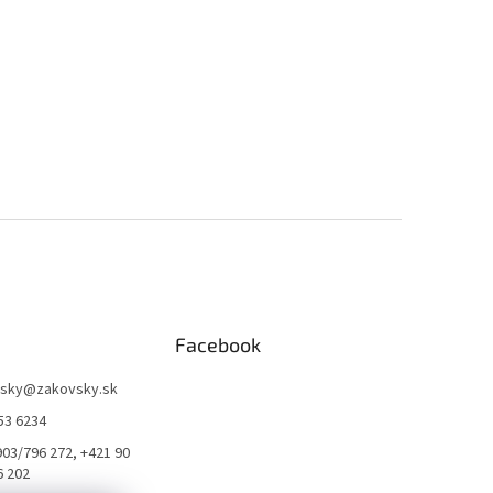
Facebook
sky
@
zakovsky.sk
53 6234
903/796 272, +421 90
6 202