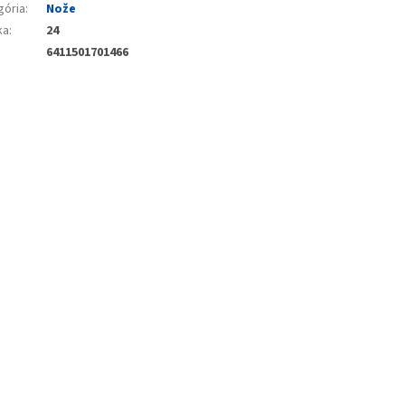
gória
:
Nože
ka
:
24
6411501701466