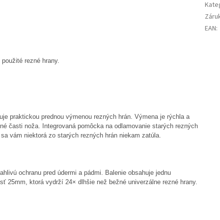
Kate
Záru
EAN
:
 použité rezné hrany.
je praktickou prednou výmenou rezných hrán. Výmena je rýchla a
voľné časti noža. Integrovaná pomôcka na odlamovanie starých rezných
e sa vám niektorá zo starých rezných hrán niekam zatúla.
ahlivú ochranu pred údermi a pádmi. Balenie obsahuje jednu
ť 25mm, ktorá vydrží 24× dlhšie než bežné univerzálne rezné hrany.