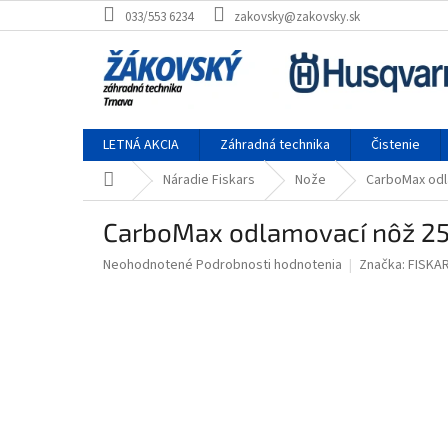
Prejsť na obsah
033/553 6234
zakovsky@zakovsky.sk
LETNÁ AKCIA
Záhradná technika
Čistenie
Domov
Náradie Fiskars
Nože
CarboMax odl
CarboMax odlamovací nôž 2
Priemerné hodnotenie produktu je 0,0 z 5 hviezdičiek.
Neohodnotené
Podrobnosti hodnotenia
Značka:
FISKA