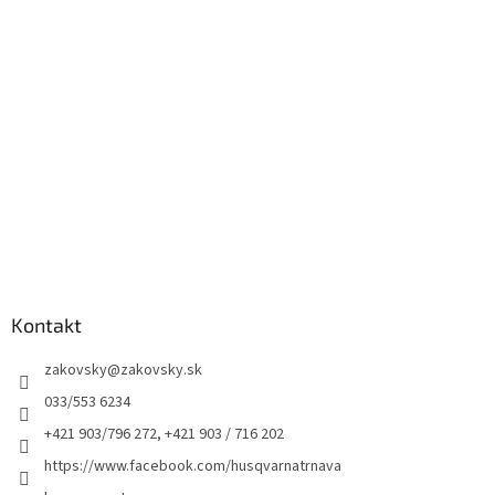
Kontakt
zakovsky
@
zakovsky.sk
033/553 6234
+421 903/796 272, +421 903 / 716 202
https://www.facebook.com/husqvarnatrnava