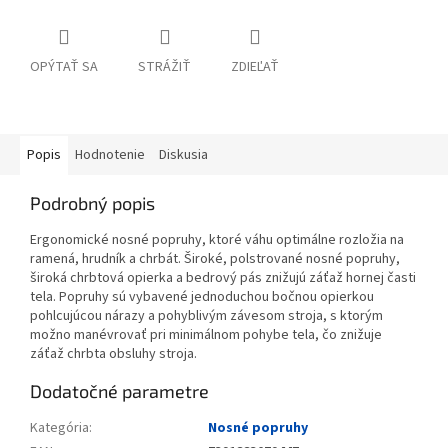
OPÝTAŤ SA
STRÁŽIŤ
ZDIEĽAŤ
Popis
Hodnotenie
Diskusia
Podrobný popis
Ergonomické nosné popruhy, ktoré váhu optimálne rozložia na
ramená, hrudník a chrbát. Široké, polstrované nosné popruhy,
široká chrbtová opierka a bedrový pás znižujú záťaž hornej časti
tela. Popruhy sú vybavené jednoduchou bočnou opierkou
pohlcujúcou nárazy a pohyblivým závesom stroja, s ktorým
možno manévrovať pri minimálnom pohybe tela, čo znižuje
záťaž chrbta obsluhy stroja.
Dodatočné parametre
Kategória
:
Nosné popruhy