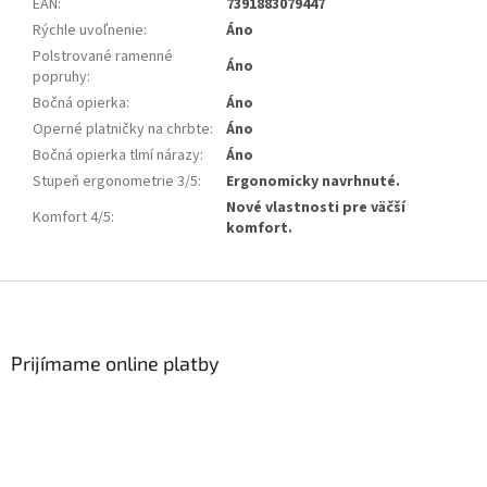
EAN
:
7391883079447
Rýchle uvoľnenie
:
Áno
Polstrované ramenné
Áno
popruhy
:
Bočná opierka
:
Áno
Operné platničky na chrbte
:
Áno
Bočná opierka tlmí nárazy
:
Áno
Stupeň ergonometrie 3/5
:
Ergonomicky navrhnuté.
Nové vlastnosti pre väčší
Komfort 4/5
:
komfort.
Zápätie
Prijímame online platby