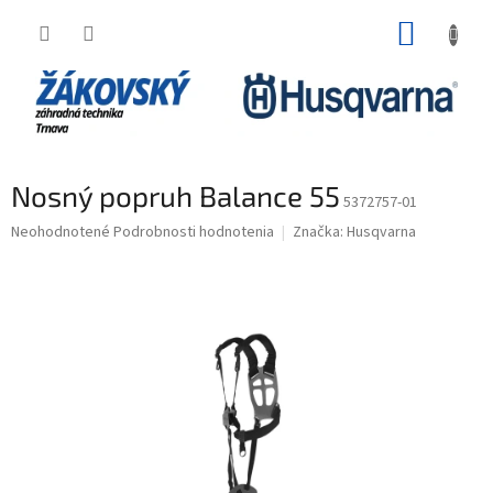
Prejsť na obsah
NÁKUP
Nosný popruh Balance 55
5372757-01
Priemerné hodnotenie produktu je 0,0 z 5 hviezdičiek.
Neohodnotené
Podrobnosti hodnotenia
Značka:
Husqvarna