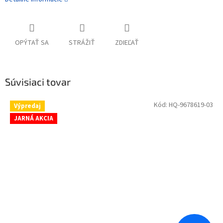
OPÝTAŤ SA
STRÁŽIŤ
ZDIEĽAŤ
Súvisiaci tovar
Kód:
HQ-9678619-03
Výpredaj
JARNÁ AKCIA