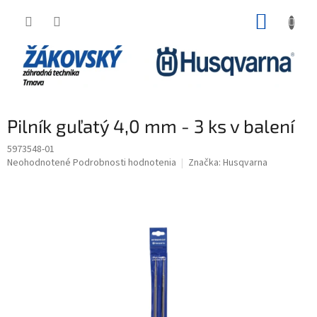
Prejsť na obsah
NÁKUP
Pilník guľatý 4,0 mm - 3 ks v balení
5973548-01
Priemerné hodnotenie produktu je 0,0 z 5 hviezdičiek.
Neohodnotené
Podrobnosti hodnotenia
Značka:
Husqvarna