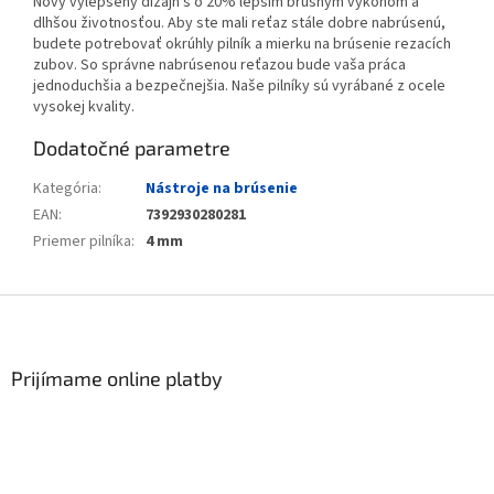
Nový vylepšený dizajn s o 20% lepším brúsnym výkonom a
dlhšou životnosťou. Aby ste mali reťaz stále dobre nabrúsenú,
budete potrebovať okrúhly pilník a mierku na brúsenie rezacích
zubov. So správne nabrúsenou reťazou bude vaša práca
jednoduchšia a bezpečnejšia. Naše pilníky sú vyrábané z ocele
vysokej kvality.
Dodatočné parametre
Kategória
:
Nástroje na brúsenie
EAN
:
7392930280281
Priemer pilníka
:
4 mm
Zápätie
Prijímame online platby