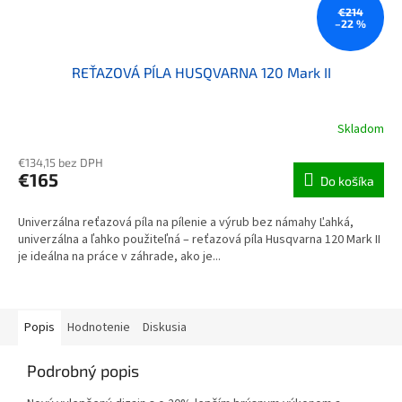
€214
–22 %
REŤAZOVÁ PÍLA HUSQVARNA 120 Mark II
Skladom
Priemerné hodnotenie produktu je 5,0 z 5 hviezdičiek.
€134,15 bez DPH
€165
Do košíka
Univerzálna reťazová píla na pílenie a výrub bez námahy Ľahká,
univerzálna a ľahko použiteľná – reťazová píla Husqvarna 120 Mark II
je ideálna na práce v záhrade, ako je...
Popis
Hodnotenie
Diskusia
Podrobný popis