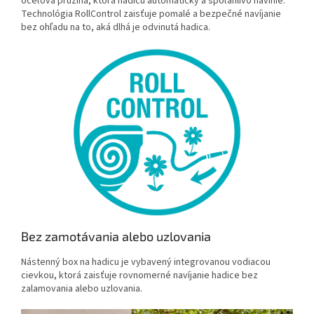
oceľová pružina, ktorá hadicu automaticky a spoľahlivo navinie.
Technológia RollControl zaisťuje pomalé a bezpečné navíjanie
bez ohľadu na to, aká dlhá je odvinutá hadica.
Bez zamotávania alebo uzlovania
Nástenný box na hadicu je vybavený integrovanou vodiacou
cievkou, ktorá zaisťuje rovnomerné navíjanie hadice bez
zalamovania alebo uzlovania.