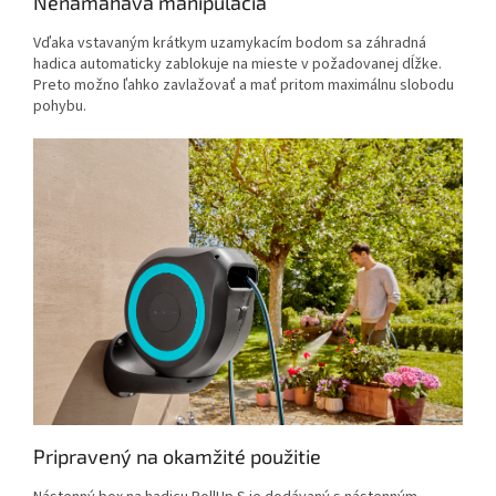
Nenamáhavá manipulácia
Vďaka vstavaným krátkym uzamykacím bodom sa záhradná
hadica automaticky zablokuje na mieste v požadovanej dĺžke.
Preto možno ľahko zavlažovať a mať pritom maximálnu slobodu
pohybu.
Pripravený na okamžité použitie