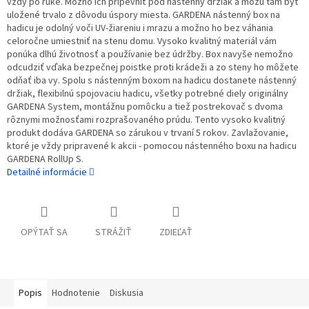
vždy po ruke. Možno ich pripevniť pod nástenný držiak a môžu tam byť
uložené trvalo z dôvodu úspory miesta. GARDENA nástenný box na
hadicu je odolný voči UV-žiareniu i mrazu a možno ho bez váhania
celoročne umiestniť na stenu domu. Vysoko kvalitný materiál vám
ponúka dlhú životnosť a používanie bez údržby. Box navyše nemožno
odcudziť vďaka bezpečnej poistke proti krádeži a zo steny ho môžete
odňať iba vy. Spolu s nástenným boxom na hadicu dostanete nástenný
držiak, flexibilnú spojovaciu hadicu, všetky potrebné diely originálny
GARDENA System, montážnu pomôcku a tiež postrekovač s dvoma
rôznymi možnosťami rozprašovaného prúdu. Tento vysoko kvalitný
produkt dodáva GARDENA so zárukou v trvaní 5 rokov. Zavlažovanie,
ktoré je vždy pripravené k akcii - pomocou nástenného boxu na hadicu
GARDENA RollUp S.
Detailné informácie
OPÝTAŤ SA
STRÁŽIŤ
ZDIEĽAŤ
Popis
Hodnotenie
Diskusia