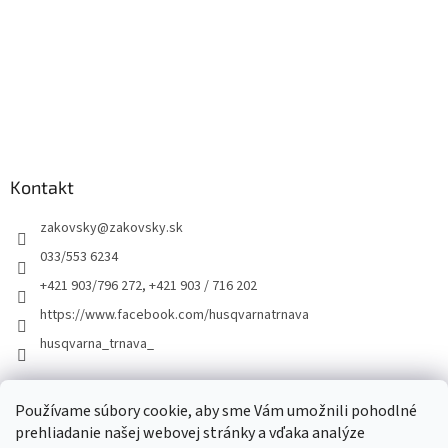
Kontakt
zakovsky
@
zakovsky.sk
033/553 6234
+421 903/796 272, +421 903 / 716 202
https://www.facebook.com/husqvarnatrnava
husqvarna_trnava_
Facebook
Používame súbory cookie, aby sme Vám umožnili pohodlné
prehliadanie našej webovej stránky a vďaka analýze