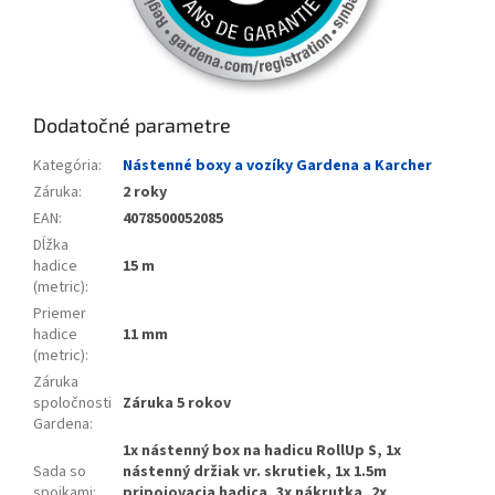
Dodatočné parametre
Kategória
:
Nástenné boxy a vozíky Gardena a Karcher
Záruka
:
2 roky
EAN
:
4078500052085
Dĺžka
hadice
15 m
(metric)
:
Priemer
hadice
11 mm
(metric)
:
Záruka
spoločnosti
Záruka 5 rokov
Gardena
:
1x nástenný box na hadicu RollUp S, 1x
Sada so
nástenný držiak vr. skrutiek, 1x 1.5m
spojkami
:
pripojovacia hadica, 3x nákrutka, 2x