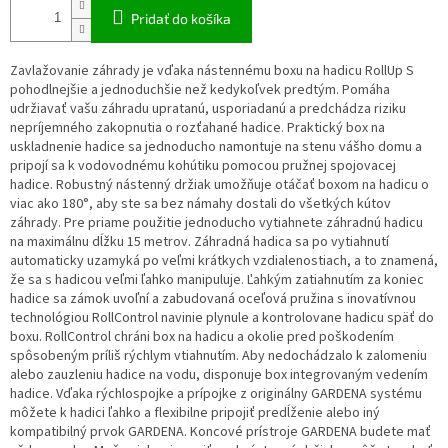
Pridať do košíka
Zavlažovanie záhrady je vďaka nástennému boxu na hadicu RollUp S
pohodlnejšie a jednoduchšie než kedykoľvek predtým. Pomáha
udržiavať vašu záhradu upratanú, usporiadanú a predchádza riziku
nepríjemného zakopnutia o rozťahané hadice. Praktický box na
uskladnenie hadice sa jednoducho namontuje na stenu vášho domu a
pripojí sa k vodovodnému kohútiku pomocou pružnej spojovacej
hadice. Robustný nástenný držiak umožňuje otáčať boxom na hadicu o
viac ako 180°, aby ste sa bez námahy dostali do všetkých kútov
záhrady. Pre priame použitie jednoducho vytiahnete záhradnú hadicu
na maximálnu dĺžku 15 metrov. Záhradná hadica sa po vytiahnutí
automaticky uzamyká po veľmi krátkych vzdialenostiach, a to znamená,
že sa s hadicou veľmi ľahko manipuluje. Ľahkým zatiahnutím za koniec
hadice sa zámok uvoľní a zabudovaná oceľová pružina s inovatívnou
technológiou RollControl navinie plynule a kontrolovane hadicu späť do
boxu. RollControl chráni box na hadicu a okolie pred poškodením
spôsobeným príliš rýchlym vtiahnutím. Aby nedochádzalo k zalomeniu
alebo zauzleniu hadice na vodu, disponuje box integrovaným vedením
hadice. Vďaka rýchlospojke a prípojke z originálny GARDENA systému
môžete k hadici ľahko a flexibilne pripojiť predĺženie alebo iný
kompatibilný prvok GARDENA. Koncové prístroje GARDENA budete mať