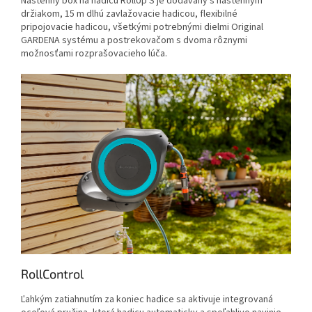
Nástenný box na hadicu RollUp S je dodávaný s nástenným
držiakom, 15 m dlhú zavlažovacie hadicou, flexibilné
pripojovacie hadicou, všetkými potrebnými dielmi Original
GARDENA systému a postrekovačom s dvoma rôznymi
možnosťami rozprašovacieho lúča.
RollControl
Ľahkým zatiahnutím za koniec hadice sa aktivuje integrovaná