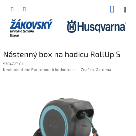
Prejsť na obsah
NÁKUP
Nástenný box na hadicu RollUp S
9704727-01
Priemerné hodnotenie produktu je 0,0 z 5 hviezdičiek.
Neohodnotené
Podrobnosti hodnotenia
Značka:
Gardena