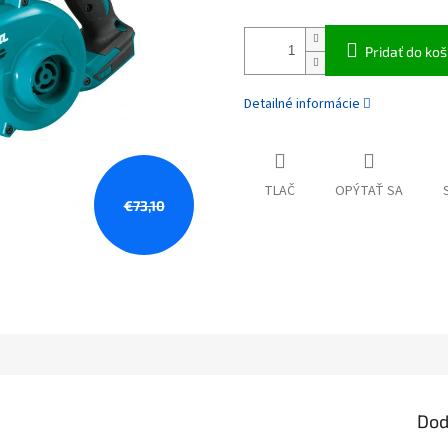
Pridať do koš
Detailné informácie
TLAČ
OPÝTAŤ SA
€73,10
Dod