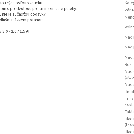
kou rýchlosťou vzduchu.
Kate
čom s predvoľbou pre tri maximálne polohy.
Záru
, nie je súčasťou dodávky.
Meno
hodlným mäkkým poťahom.
Voľn
 3,0 / 2,0 / 1,5 Ah
Max.
Max.
Max. 
Rozme
Max.
(stup
Max. 
Hmot
Triax
<sub
Fakto
Hlad
(L<s
Hladi