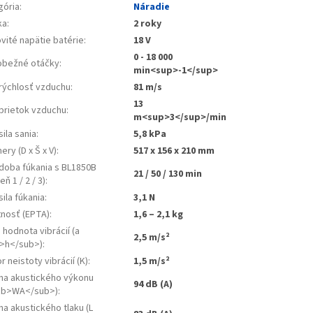
gória
:
Náradie
ka
:
2 roky
vité napätie batérie
:
18 V
0 - 18 000
obežné otáčky
:
min<sup>-1</sup>
 rýchlosť vzduchu
:
81 m/s
13
 prietok vzduchu
:
m<sup>3</sup>/min
sila sania
:
5,8 kPa
ry (D x Š x V)
:
517 x 156 x 210 mm
 doba fúkania s BL1850B
21 / 50 / 130 min
eň 1 / 2 / 3)
:
sila fúkania
:
3,1 N
nosť (EPTA)
:
1,6 – 2,1 kg
. hodnota vibrácií (a
2,5 m/s²
>h</sub>)
:
r neistoty vibrácií (K)
:
1,5 m/s²
ina akustického výkonu
94 dB (A)
ub>WA</sub>)
:
na akustického tlaku (L