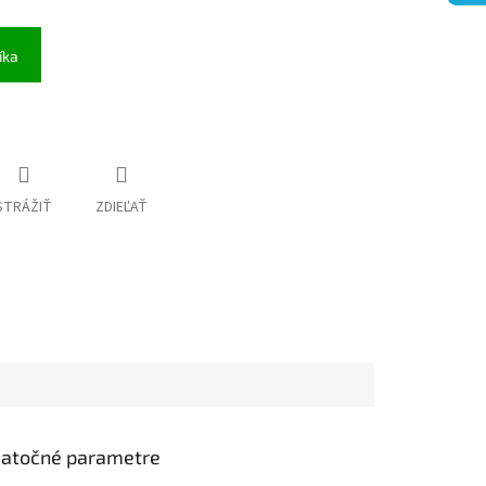
íka
STRÁŽIŤ
ZDIEĽAŤ
atočné parametre