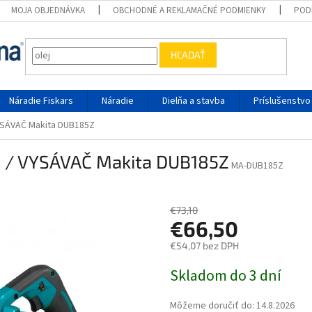
MOJA OBJEDNÁVKA
OBCHODNÉ A REKLAMAČNÉ PODMIENKY
POD
HĽADAŤ
Náradie Fiskars
Náradie
Dielňa a stavba
Príslušenstvo
SÁVAČ Makita DUB185Z
 VYSÁVAČ Makita DUB185Z
MA-DUB185Z
€73,10
€66,50
€54,07 bez DPH
Jednotková cena:
Skladom do 3 dní
Môžeme doručiť do:
14.8.2026