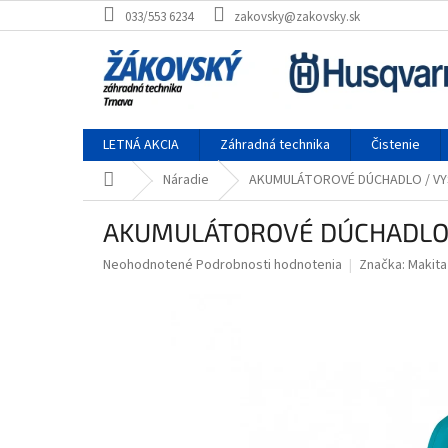
Prejsť na obsah
033/553 6234
zakovsky@zakovsky.sk
LETNÁ AKCIA
Záhradná technika
Čistenie
Domov
Náradie
AKUMULÁTOROVÉ DÚCHADLO / VY
AKUMULÁTOROVÉ DÚCHADLO /
Priemerné hodnotenie produktu je 0,0 z 5 hviezdičiek.
Neohodnotené
Podrobnosti hodnotenia
Značka:
Makita