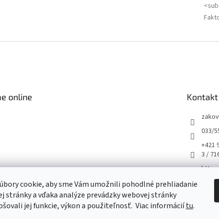
<sub
Fakto
e online
Kontakt
zakov
033/5
+421 
3 / 71
https
m/hus
úbory cookie, aby sme Vám umožnili pohodlné prehliadanie
husqv
j stránky a vďaka analýze prevádzky webovej stránky
šovali jej funkcie, výkon a použiteľnosť.
Viac informácií
tu
.