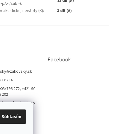
83 dB (A)
>pA</sub>)
:
r akustickej neistoty (K)
:
3 dB (A)
Facebook
sky
@
zakovsky.sk
53 6234
903/796 272, +421 90
6 202
://www.facebook.co
qvarnatrnava
Súhlasím
arna_trnava_