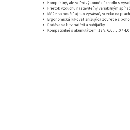
Kompaktný, ale veľmi výkonné dúchadlo s vyso
Prietok vzduchu nastaviteľný variabilným spína
Môže sa použiť aj ako vysávač, vrecko na prach
Ergonomická rukoväť znižujúca zovretie s po
Dodáva sa bez batérií a nabíjačky
Kompatibilné s akumulátormi 18 V: 6,0 / 5,0 / 4,0 /