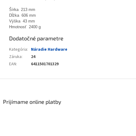
Šírka 213 mm
Dĺžka 606 mm
Výška 43 mm
Hmotnosť 2400 g
Dodatočné parametre
Kategória
:
Náradie Hardware
Záruka
:
24
EAN
:
6411501701329
Zápätie
Prijímame online platby