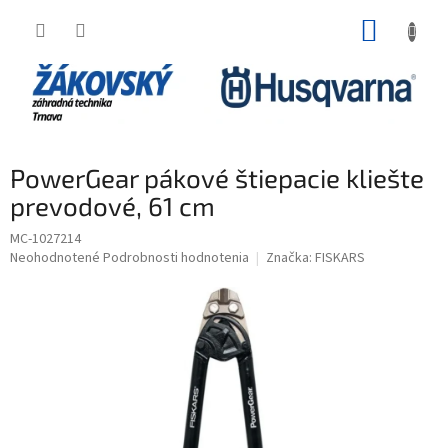
Prejsť na obsah
NÁKUP
PowerGear pákové štiepacie kliešte
prevodové, 61 cm
MC-1027214
Priemerné hodnotenie produktu je 0,0 z 5 hviezdičiek.
Neohodnotené
Podrobnosti hodnotenia
Značka:
FISKARS