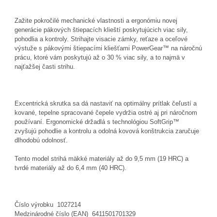
Zažite pokročilé mechanické vlastnosti a ergonómiu novej
generácie pákových štiepacích klieští poskytujúcich viac sily,
pohodlia a kontroly. Strihajte visacie zámky, reťaze a oceľové
výstuže s pákovými štiepacími kliešťami PowerGear™ na náročnú
prácu, ktoré vám poskytujú až o 30 % viac sily, a to najmä v
najťažšej časti strihu.
Excentrická skrutka sa dá nastaviť na optimálny prítlak čeľustí a
kované, tepelne spracované čepele vydržia ostré aj pri náročnom
používaní. Ergonomické držadlá s technológiou SoftGrip™
zvyšujú pohodlie a kontrolu a odolná kovová konštrukcia zaručuje
dlhodobú odolnosť.
Tento model strihá mäkké materiály až do 9,5 mm (19 HRC) a
tvrdé materiály až do 6,4 mm (40 HRC).
Číslo výrobku 1027214
Medzinárodné číslo (EAN) 6411501701329