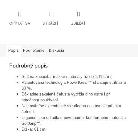
OPÝTAŤ SA
STRÁŽIŤ
ZDIEĽAŤ
Popis
Hodnotenie
Diskusia
Podrobný popis
Strižná kapacita: mäkké materiály až do 1,11 cm (
Patentovaná technológia PowertGear™ uľahčuje strih až o
30 %.
Dôkladne zakalené čeľuste vydržia dlho ostré i pri
náročnom používaní.
Nastaviteľné excentrické skrutky na nastavenie prítlaku
čeľustí.
Ergonomické držadlá s povrchom z komfortného materiálu
SoftGrip™.
Dĺžka: 61 cm.