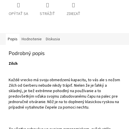
OPÝTAŤ SA
STRÁŽIŤ
ZDIEĽAŤ
Popis
Hodnotenie
Diskusia
Podrobný popis
Zilch
Každé vrecko má svoju obmedzenú kapacitu, to vás ale s nožom
Zilch od Gerberu nebude nikdy trápiť. Nielen že je ľahký a
skladný, je tiež extrémne pohodlný na používanie a to
predovšetkým vďaka svojmu zabudovanému čapu na palec pre
jednoručné otváranie. Nôž je na to doplnený klasickou ryskou na
prípadné vytiahnutie čepele za pomoci nechtu.