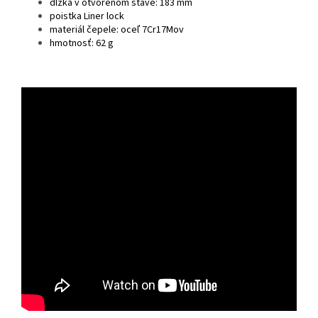
dĺžka v otvorenom stave: 183 mm
poistka Liner lock
materiál čepele: oceľ 7Cr17Mov
hmotnosť: 62 g