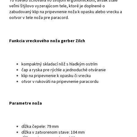
To všetko schováva vo svojom ergonomickom, avšak stále
veľmi štýlovo vyzerajúcom tele, ktoré je doplnené o
zabudovaný klip na pripevnenie noža k opasku alebo vrecku a
ootvor v tele noža pre paracord.
Funkcia vreckového noža gerber Zilch
kompaktný skladací nôž s hladkým ostrím
čap a ryska pre rýchle a jednoduché otváranie
klip na pripevnenie k opasku či vrecku
otvor v rukoväti na pripevnenie paracordu
Parametre noža
dĺžka čepele: 79 mm
dĺžka v zatvorenom stave: 104 mm