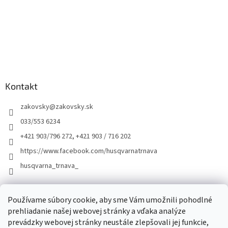
Kontakt
zakovsky
@
zakovsky.sk
033/553 6234
+421 903/796 272, +421 903 / 716 202
https://www.facebook.com/husqvarnatrnava
husqvarna_trnava_
Facebook
Používame súbory cookie, aby sme Vám umožnili pohodlné
prehliadanie našej webovej stránky a vďaka analýze
prevádzky webovej stránky neustále zlepšovali jej funkcie,