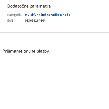
Dodatočné parametre
Kategória
:
Multifunkčné náradie a nože
EAN
:
013658164444
Zápätie
Prijímame online platby