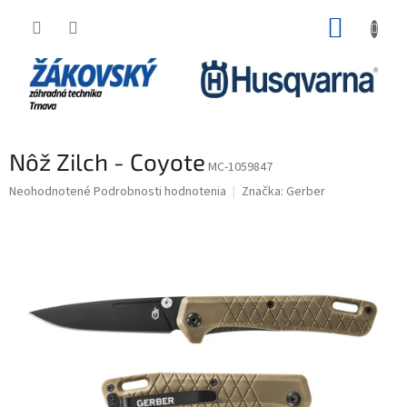
Prejsť na obsah
NÁKUP
Nôž Zilch - Coyote
MC-1059847
Priemerné hodnotenie produktu je 0,0 z 5 hviezdičiek.
Neohodnotené
Podrobnosti hodnotenia
Značka:
Gerber