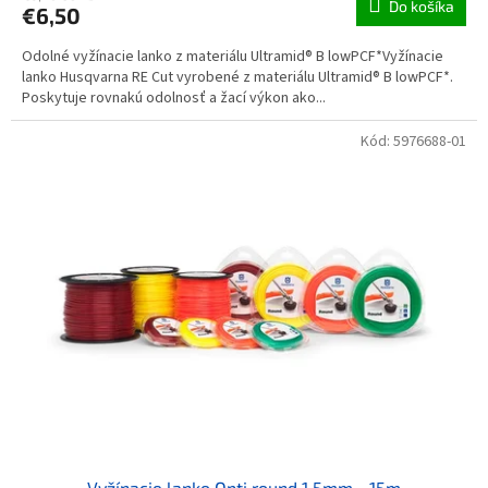
Do košíka
€6,50
Odolné vyžínacie lanko z materiálu Ultramid® B lowPCF*Vyžínacie
lanko Husqvarna RE Cut vyrobené z materiálu Ultramid® B lowPCF*.
Poskytuje rovnakú odolnosť a žací výkon ako...
Kód:
5976688-01
Vyžínacie lanko Opti round 1,5mm - 15m