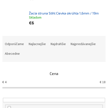
Žacia struna Stihl Cievka okrúhla 1,6mm / 19m
Skladom
€6
Radenie produktov
Odporúčame
Najlacnejšie
Najdrahšie
Najpredávanejšie
Abecedne
Cena
€
4
€
18