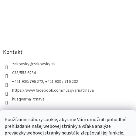
Kontakt
zakovsky
@
zakovsky.sk
033/553 6234
+421 903/796 272, +421 903 / 716 202
https://www.facebook.com/husqvarnatrnava
husqvarna_trnava_
Facebook
Používame súbory cookie, aby sme Vám umožnili pohodlné
prehliadanie našej webovej stránky a vďaka analýze
prevádzky webovej stránky neustále zlepšovali jej funkcie,