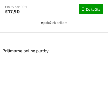
€14,55 bez DPH
Do košíka
€17,90
9
položiek celkom
Ovládacie prvky výpisu
Zápätie
Prijímame online platby