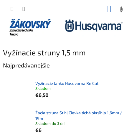
Prejsť na obsah
NÁKUP
Vyžínacie struny 1,5 mm
Najpredávanejšie
Vyžínacie lanko Husqvarna Re Cut
Skladom
€6,50
Žacia struna Stihl Cievka tichá okrúhla 1,6mm /
19m
Skladom do 3 dní
€6