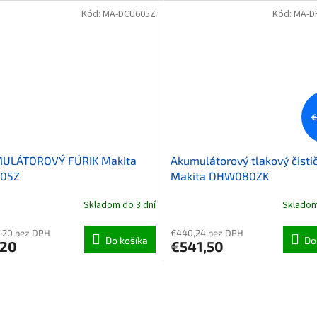
Kód:
MA-DCU605Z
Kód:
MA-D
€
ULÁTOROVÝ FÚRIK Makita
Akumulátorový tlakový čisti
05Z
Makita DHW080ZK
Skladom do 3 dní
Skladom
,20 bez DPH
€440,24 bez DPH
Do košíka
Do
320
€541,50
Ovládacie