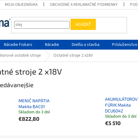
MOJA OBJEDNÁVKA
OBCHODNÉ A REKLAMAČNÉ PODMIENKY
POD
HĽADAŤ
Náradie Fiskars
Náradie
Dielňa a stavba
Príslušenstvo
torové ostatné stroje
Ostatné stroje 2 x18V
tné stroje 2 x18V
edávanejšie
AKUMULÁTOROV
MENIČ NAPÄTIA
FÚRIK Makita
Makita BAC01
DCU604Z
Skladom do 3 dní
Skladom do 3 dní
€822,80
€5 510