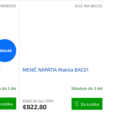
HW080ZK
Kód:
MA-BAC01
652,60
č
MENIČ NAPÄTIA Makita BAC01
 do 3 dní
Skladom do 3 dní
€668,94 bez DPH
 košíka
Do košíka
€822,80
 prvky výpisu