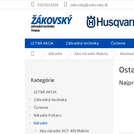
Prejsť na obsah
033/553 6234
zakovsky@zakovsky.sk
LETNÁ AKCIA
Záhradná technika
Čistenie
Domov
Náradie
Aku náradie Makita
Akumulá
Bočný panel
Osta
Preskočiť kategórie
Kategórie
Najpr
LETNÁ AKCIA
Záhradná technika
Čistenie
Náradie Fiskars
Náradie
Aku náradie XGT 40V Makita