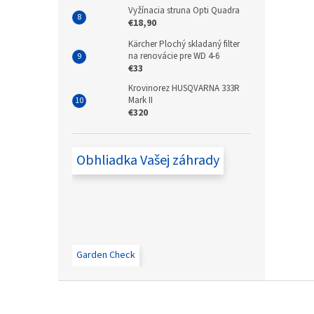
Vyžínacia struna Opti Quadra
€18,90
Kärcher Plochý skladaný filter
na renovácie pre WD 4-6
€33
Krovinorez HUSQVARNA 333R
Mark II
€320
Obhliadka Vašej záhrady
Garden Check
Zápätie