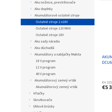
Aku nožnice, prestrihovače
Aku doplnky
Akumulátorové ostatné stroje
Ostatné stroje 2 x18V
Ostatné stroje 12V MAX
Ostatné stroje 18V
Aku sady náradia
Aku dúchadlá
Akumulátory a nabíjačky Makita
AKUM
18 V program
DCU6
12 V program
40 V program
Akumulátorový zemný vrták
€4 325
€5 
Akumulátorový zemný vrták
Vŕtačky
Skrutkovače
Uhlové brúsky