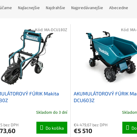
ie produktov
účame
Najlacnejšie
Najdrahšie
Najpredávanejšie
Abecedne
 produktov
Kód:
MA-DCU180Z
Kód:
MA
ULÁTOROVÝ FÚRIK Makita
AKUMULÁTOROVÝ FÚRIK Mak
80Z
DCU603Z
Skladom do 3 dní
Skladom
85 bez DPH
€4 479,67 bez DPH
Do košíka
Do
073,60
€5 510