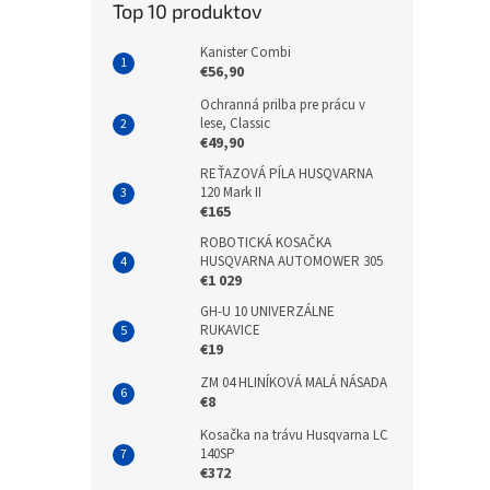
Top 10 produktov
Kanister Combi
€56,90
Ochranná prilba pre prácu v
lese, Classic
€49,90
REŤAZOVÁ PÍLA HUSQVARNA
120 Mark II
€165
ROBOTICKÁ KOSAČKA
HUSQVARNA AUTOMOWER 305
€1 029
GH-U 10 UNIVERZÁLNE
RUKAVICE
€19
ZM 04 HLINÍKOVÁ MALÁ NÁSADA
€8
Kosačka na trávu Husqvarna LC
140SP
€372