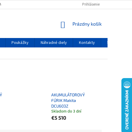
MIENKY OCHRANY OSOBNÝCH ÚDAJOV
Prihlásenie
NÁKUPNÝ KOŠÍK
Prázdny košík
Poukážky
Náhradné diely
Kontakty
Servis
Ý
AKUMULÁTOROVÝ
FÚRIK Makita
DCU603Z
Skladom do 3 dní
€5 510