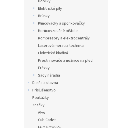
Hoblíky
Elektrické píly
Brúsky
Klincovačky a sponkovačky
Horúcovzdušné pištole
Kompresory a elektrocentrály
Laserová meracia technika
Elektrické kladivá
Prestrihovače a nožnice na plech
Frézky
Sady náradia
Dielňa a stavba
Príslušenstvo
Poukážky
Značky
Alve
Cub Cadet
EGO POWER+