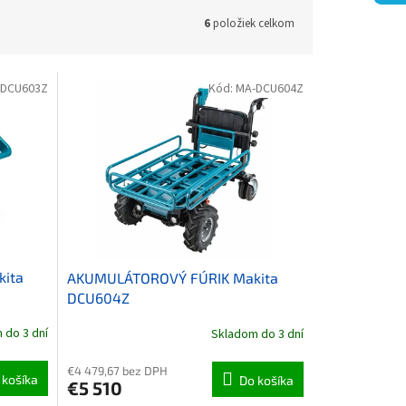
6
položiek celkom
-DCU603Z
Kód:
MA-DCU604Z
ita
AKUMULÁTOROVÝ FÚRIK Makita
DCU604Z
 do 3 dní
Skladom do 3 dní
€4 479,67 bez DPH
 košíka
Do košíka
€5 510