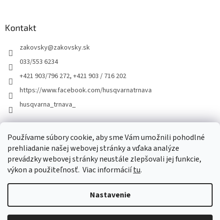
Kontakt
zakovsky
@
zakovsky.sk
033/553 6234
+421 903/796 272, +421 903 / 716 202
https://www.facebook.com/husqvarnatrnava
husqvarna_trnava_
Facebook
Používame súbory cookie, aby sme Vám umožnili pohodlné
prehliadanie našej webovej stránky a vďaka analýze
prevádzky webovej stránky neustále zlepšovali jej funkcie,
výkon a použiteľnosť.
Viac informácií
tu
.
Nastavenie
Vytvoril Shoptet