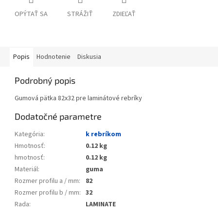
OPÝTAŤ SA
STRÁŽIŤ
ZDIEĽAŤ
Popis
Hodnotenie
Diskusia
Podrobný popis
Gumová pätka 82x32 pre laminátové rebríky
Dodatočné parametre
Kategória
:
k rebríkom
Hmotnosť
:
0.12 kg
hmotnosť
:
0.12 kg
Materiál
:
guma
Rozmer profilu a / mm
:
82
Rozmer profilu b / mm
:
32
Rada
:
LAMINATE