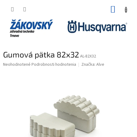
Prejsť na obsah
NÁKUP
Gumová pätka 82x32
AL-82X32
Priemerné hodnotenie produktu je 0,0 z 5 hviezdičiek.
Neohodnotené
Podrobnosti hodnotenia
Značka:
Alve