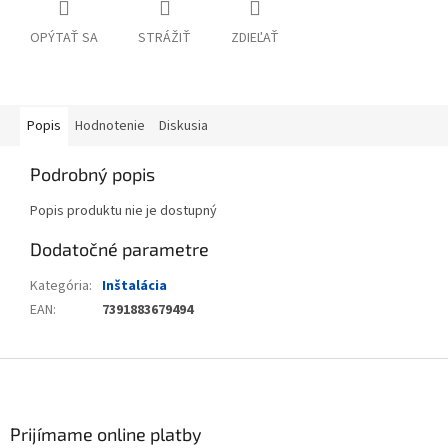
OPÝTAŤ SA
STRÁŽIŤ
ZDIEĽAŤ
Popis
Hodnotenie
Diskusia
Podrobný popis
Popis produktu nie je dostupný
Dodatočné parametre
Kategória
:
Inštalácia
EAN
:
7391883679494
Zápätie
Prijímame online platby