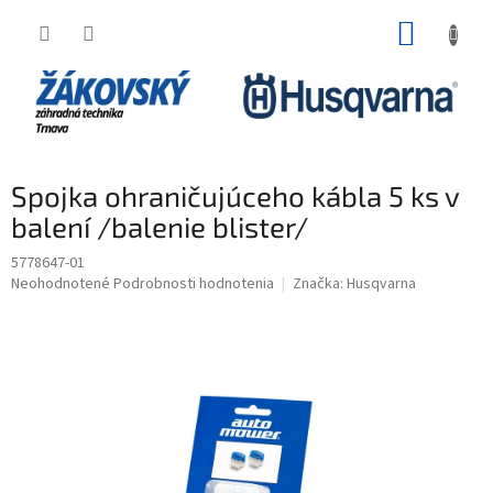
Prejsť na obsah
NÁKUP
Spojka ohraničujúceho kábla 5 ks v
balení /balenie blister/
5778647-01
Priemerné hodnotenie produktu je 0,0 z 5 hviezdičiek.
Neohodnotené
Podrobnosti hodnotenia
Značka:
Husqvarna