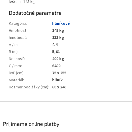
lešenia: 145 kg.
Dodatočné parametre
Kategória
:
hliníkové
Hmotnosť
:
145 kg
hmotnosť
:
133 kg
A / m
:
4.4
B (m)
:
5,61
Nosnosť
:
200 kg
C / mm
:
6400
DxE (cm)
:
75 x 255
Materiál
:
hliník
Rozmer podlážky (cm)
:
60 x 240
Zápätie
Prijímame online platby