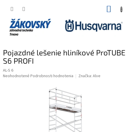
Prejsť na obsah
NÁKUP
Pojazdné lešenie hliníkové ProTUBE
S6 PROFI
AL-S 6
Priemerné hodnotenie produktu je 0,0 z 5 hviezdičiek.
Neohodnotené
Podrobnosti hodnotenia
Značka:
Alve