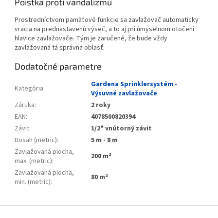
Poistka proti vandalizmu
Prostredníctvom pamäťové funkcie sa zavlažovač automaticky
vracia na prednastavenú výseč, a to aj pri úmyselnom otočení
hlavice zavlažovače. Tým je zaručené, že bude vždy
zavlažovaná tá správna oblasť.
Dodatočné parametre
Gardena Sprinklersystém -
Kategória
:
Výsuvné zavlažovače
Záruka
:
2 roky
EAN
:
4078500820394
Závit
:
1/2" vnútorný závit
Dosah (metric)
:
5 m - 8 m
Zavlažovaná plocha,
200 m²
max. (metric)
:
Zavlažovaná plocha,
80 m²
min. (metric)
:
Zápätie