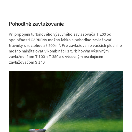
Pohodlné zavlažovanie
Pri pripojení turbínového výsuvného zavlažovača T 200 od
spoločnosti GARDENA možno ľahko a pohodlne zavlažovať
trávniky s rozlohou až 200 m². Pre zavlažovanie väčších plôch ho
možno nainštalovať v kombinácii s turbínovým výsuvným
zavlažovačom T 100 a T 380 a s výsuvným oscilujúcim
zavlažovačom S 140.