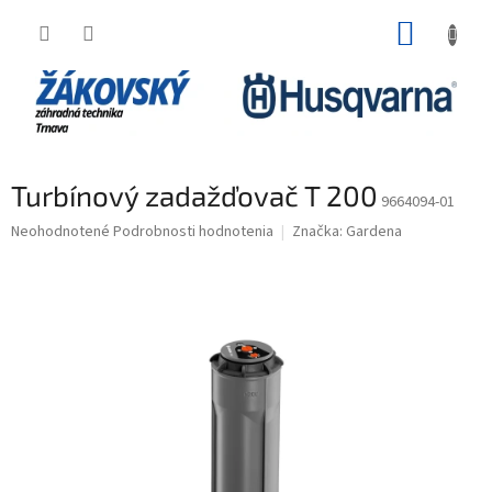
Prejsť na obsah
NÁKUP
Turbínový zadažďovač T 200
9664094-01
Priemerné hodnotenie produktu je 0,0 z 5 hviezdičiek.
Neohodnotené
Podrobnosti hodnotenia
Značka:
Gardena