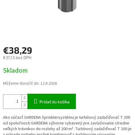
€38,29
€31,13 bez DPH
Jednotková cena:
Skladom
Môžeme doručiť do:
12.8.2026
Pridať do košíka
Ako súčasť GARDENA Sprinklersystému je turbínový zadažďovač T 200
od spoločnosti GARDENA výborne vybavený pre zavlažovanie stredne
veľkých trávnikov do rozlohy až 200 m². Turbínový zadažďovač T 200 je
v prípade potreby možné kombinovať s turbínovým výsuvným