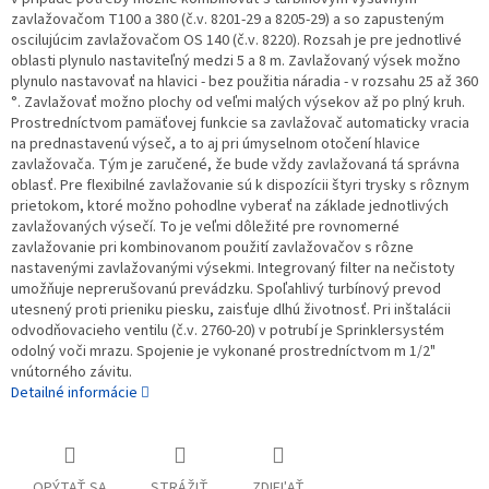
zavlažovačom T100 a 380 (č.v. 8201-29 a 8205-29) a so zapusteným
oscilujúcim zavlažovačom OS 140 (č.v. 8220). Rozsah je pre jednotlivé
oblasti plynulo nastaviteľný medzi 5 a 8 m. Zavlažovaný výsek možno
plynulo nastavovať na hlavici - bez použitia náradia - v rozsahu 25 až 360
°. Zavlažovať možno plochy od veľmi malých výsekov až po plný kruh.
Prostredníctvom pamäťovej funkcie sa zavlažovač automaticky vracia
na prednastavenú výseč, a to aj pri úmyselnom otočení hlavice
zavlažovača. Tým je zaručené, že bude vždy zavlažovaná tá správna
oblasť. Pre flexibilné zavlažovanie sú k dispozícii štyri trysky s rôznym
prietokom, ktoré možno pohodlne vyberať na základe jednotlivých
zavlažovaných výsečí. To je veľmi dôležité pre rovnomerné
zavlažovanie pri kombinovanom použití zavlažovačov s rôzne
nastavenými zavlažovanými výsekmi. Integrovaný filter na nečistoty
umožňuje neprerušovanú prevádzku. Spoľahlivý turbínový prevod
utesnený proti prieniku piesku, zaisťuje dlhú životnosť. Pri inštalácii
odvodňovacieho ventilu (č.v. 2760-20) v potrubí je Sprinklersystém
odolný voči mrazu. Spojenie je vykonané prostredníctvom m 1/2"
vnútorného závitu.
Detailné informácie
OPÝTAŤ SA
STRÁŽIŤ
ZDIEĽAŤ