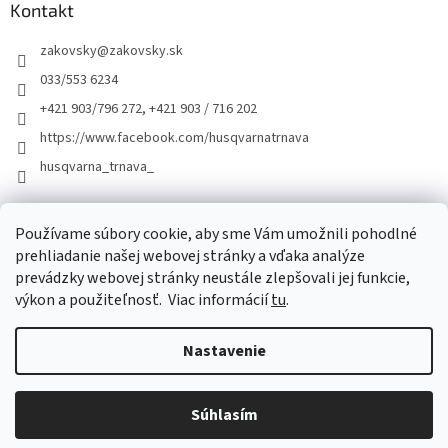
Kontakt
zakovsky
@
zakovsky.sk
033/553 6234
+421 903/796 272, +421 903 / 716 202
https://www.facebook.com/husqvarnatrnava
husqvarna_trnava_
Facebook
Používame súbory cookie, aby sme Vám umožnili pohodlné
prehliadanie našej webovej stránky a vďaka analýze
prevádzky webovej stránky neustále zlepšovali jej funkcie,
výkon a použiteľnosť.
Viac informácií
tu
.
Nastavenie
Vytvoril Shoptet
Súhlasím
Copyright 2026
ŽÁKOVSKÝ
. Všetky práva vyhradené.