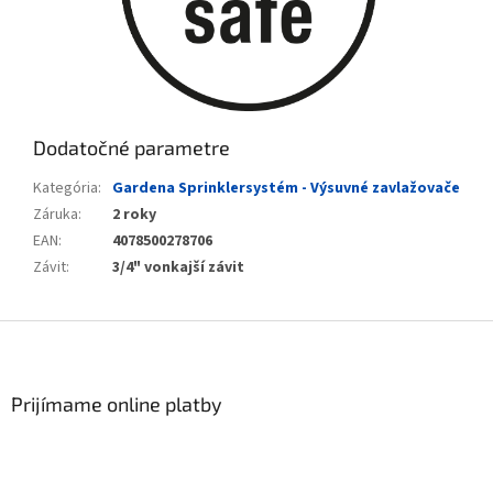
Dodatočné parametre
Kategória
:
Gardena Sprinklersystém - Výsuvné zavlažovače
Záruka
:
2 roky
EAN
:
4078500278706
Závit
:
3/4" vonkajší závit
Zápätie
Prijímame online platby