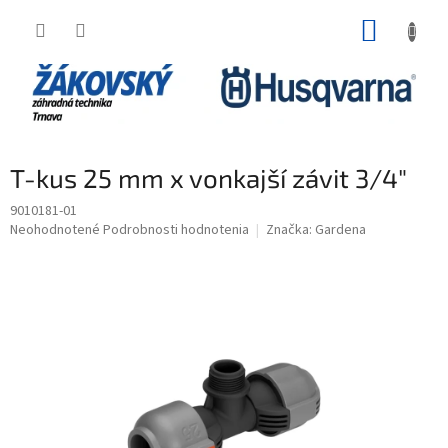
Prejsť na obsah
NÁKUP
T-kus 25 mm x vonkajší závit 3/4"
9010181-01
Priemerné hodnotenie produktu je 0,0 z 5 hviezdičiek.
Neohodnotené
Podrobnosti hodnotenia
Značka:
Gardena