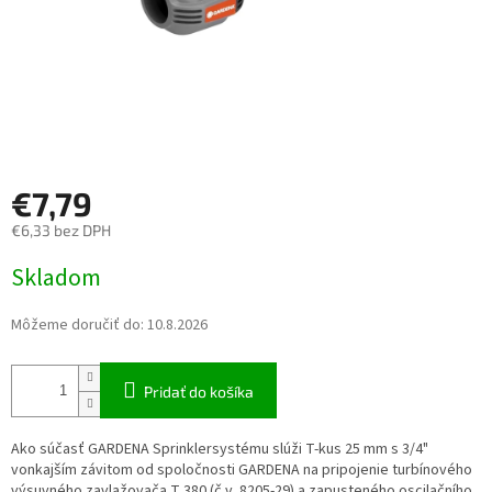
€7,79
€6,33 bez DPH
Jednotková cena:
Skladom
Môžeme doručiť do:
10.8.2026
Pridať do košíka
Ako súčasť GARDENA Sprinklersystému slúži T-kus 25 mm s 3/4"
vonkajším závitom od spoločnosti GARDENA na pripojenie turbínového
výsuvného zavlažovača T 380 (č.v. 8205-29) a zapusteného oscilačního