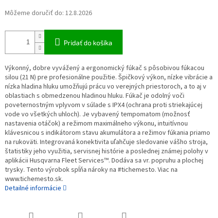
Môžeme doručiť do:
12.8.2026
Pridať do košíka
Výkonný, dobre vyvážený a ergonomický fúkač s pôsobivou fúkacou
silou (21 N) pre profesionálne použitie. Špičkový výkon, nízke vibrácie a
nízka hladina hluku umožňujú prácu vo verejných priestoroch, a to aj v
oblastiach s obmedzenou hladinou hluku. Fúkač je odolný voči
poveternostným vplyvom v súlade s IPX4 (ochrana proti striekajúcej
vode vo všetkých uhloch). Je vybavený tempomatom (možnosť
nastavenia otáčok) a režimom maximálneho výkonu, intuitívnou
klávesnicou s indikátorom stavu akumulátora a režimov fúkania priamo
na rukoväti. Integrovaná konektivita uľahčuje sledovanie vášho stroja,
štatistiky jeho využitia, servisnej histórie a poslednej známej polohy v
aplikácii Husqvarna Fleet Services™. Dodáva sa vr. popruhu a plochej
trysky. Tento výrobok spĺňa nároky na #tichemesto. Viac na
www.tichemesto.sk.
Detailné informácie