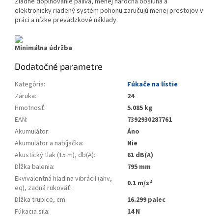
Žiadne doplňovanie paliva, menej náročná obsluha a
elektronicky riadený systém pohonu zaručujú menej prestojov v
práci a nízke prevádzkové náklady.
Minimálna údržba
Dodatočné parametre
Kategória
:
Fúkače na lístie
Záruka
:
24
Hmotnosť
:
5.085 kg
EAN
:
7392930287761
Akumulátor
:
Áno
Akumulátor a nabíjačka
:
Nie
Akustický tlak (15 m), db(A)
:
61 dB(A)
Dĺžka balenia
:
795 mm
Ekvivalentná hladina vibrácií (ahv,
0.1 m/s²
eq), zadná rukoväť
:
Dĺžka trubice, cm
:
16.299 palec
Fúkacia sila
:
14 N