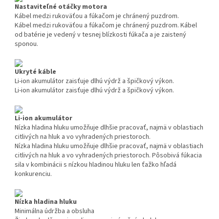
Nastaviteľné otáčky motora
Kábel medzi rukoväťou a fúkačom je chránený puzdrom.
Kábel medzi rukoväťou a fúkačom je chránený puzdrom. Kábel
od batérie je vedený v tesnej blízkosti fúkača a je zaistený
sponou.
Ukryté káble
Li-ion akumulátor zaisťuje dlhú výdrž a špičkový výkon.
Li-ion akumulátor zaisťuje dlhú výdrž a špičkový výkon.
Li-ion akumulátor
Nízka hladina hluku umožňuje dlhšie pracovať, najmä v oblastiach
citlivých na hluk a vo vyhradených priestoroch.
Nízka hladina hluku umožňuje dlhšie pracovať, najmä v oblastiach
citlivých na hluk a vo vyhradených priestoroch. Pôsobivá fúkacia
sila v kombinácii s nízkou hladinou hluku len ťažko hľadá
konkurenciu.
Nízka hladina hluku
Minimálna údržba a obsluha