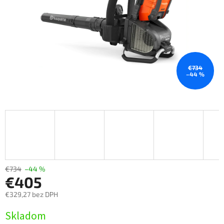
€734
–44 %
€734
–44 %
€405
€329,27 bez DPH
Jednotková cena:
Skladom