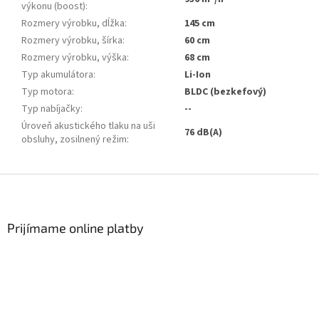
výkonu (boost)
:
Rozmery výrobku, dĺžka
:
145 cm
Rozmery výrobku, šírka
:
60 cm
Rozmery výrobku, výška
:
68 cm
Typ akumulátora
:
Li-Ion
Typ motora
:
BLDC (bezkefový)
Typ nabíjačky
:
--
Úroveň akustického tlaku na uši
76 dB(A)
obsluhy, zosilnený režim
:
Zápätie
Prijímame online platby