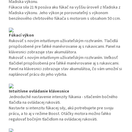
hľadiska výkonu.
Fúkacia sila 21 N posúva aku fúkač na vyššiu úroveň z hľadiska z
hľadiska výkonu. Jeho výkon je porovnateľný s výkonom
benzínového chrbtového fúkača s motorom s obsahom 50 ccm.
Fúkací výkon
Rukoväť s novým intuitívnym užívateľským rozhraním. Tlačidlá
prispôsobené pre ľahké manévrovanie aj s rukavicami. Panel na
klávesnici zobrazuje stav akumulátora.
Rukoväť s novým intuitívnym užívateľským rozhraním. Veľkosť
tlačidiel prispôsobená pre ľahké manévrovanie aj s rukavicami.
Panel na klávesnici zobrazuje stav akumulátoa, čo vám umožní si
naplánovať prácu do jeho vybitia.
Intuitívne ovládanie klávesnice
Jednoduché nastavenie intenzity fúkania - stlačením bočného
tlačidla na ovládacej rukoväti.
Nastavte si intenzitu fúkacej sily, akú potrebujete pre svoju
prácu, a to aj v režime Boost. Otáčky motora možno ľahko
regulovať bočným tlačidlom na ovládacej rukoväti.