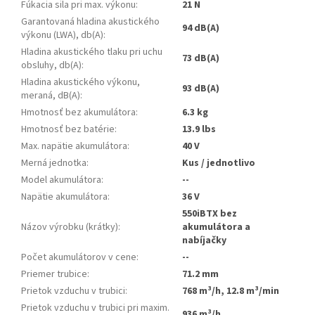
Fúkacia sila pri max. výkonu
:
21 N
Garantovaná hladina akustického
94 dB(A)
výkonu (LWA), db(A)
:
Hladina akustického tlaku pri uchu
73 dB(A)
obsluhy, db(A)
:
Hladina akustického výkonu,
93 dB(A)
meraná, dB(A)
:
Hmotnosť bez akumulátora
:
6.3 kg
Hmotnosť bez batérie
:
13.9 lbs
Max. napätie akumulátora
:
40 V
Merná jednotka
:
Kus / jednotlivo
Model akumulátora
:
--
Napätie akumulátora
:
36 V
550iBTX bez
Názov výrobku (krátky)
:
akumulátora a
nabíjačky
Počet akumulátorov v cene
:
--
Priemer trubice
:
71.2 mm
Prietok vzduchu v trubici
:
768 m³/h, 12.8 m³/min
Prietok vzduchu v trubici pri maxim.
936 m³/h