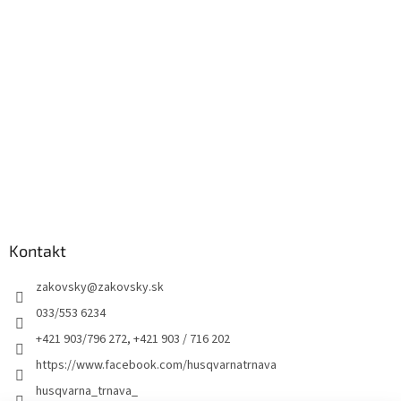
Kontakt
zakovsky
@
zakovsky.sk
033/553 6234
+421 903/796 272, +421 903 / 716 202
https://www.facebook.com/husqvarnatrnava
husqvarna_trnava_