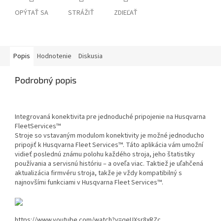
OPÝTAŤ SA
STRÁŽIŤ
ZDIEĽAŤ
Popis
Hodnotenie
Diskusia
Podrobný popis
Integrovaná konektivita pre jednoduché pripojenie na Husqvarna
FleetServices™
Stroje so vstavaným modulom konektivity je možné jednoducho
pripojiť k Husqvarna Fleet Services™. Táto aplikácia vám umožní
vidieť poslednú známu polohu každého stroja, jeho štatistiky
používania a servisnú históriu – a oveľa viac. Taktiež je uľahčená
aktualizácia firmvéru stroja, takže je vždy kompatibilný s
najnovšími funkciami v Husqvarna Fleet Services™.
https://www.youtube.com/watch?v=qeUXsr8xRZc