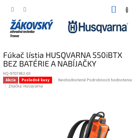
Prejsť na obsah
NÁKUP
Fúkač lístia HUSQVARNA 550iBTX
BEZ BATÉRIE A NABÍJAČKY
HQ-9707482-03
Priemerné hodnotenie produktu je 0,0 z 5 h
Neohodnotené
Podrobnosti hodnotenia
Akcia
Posledné kusy
Značka:
Husqvarna