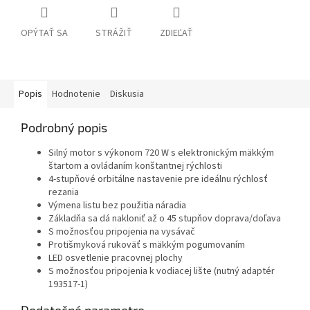
OPÝTAŤ SA
STRÁŽIŤ
ZDIEĽAŤ
Popis
Hodnotenie
Diskusia
Podrobný popis
Silný motor s výkonom 720 W s elektronickým mäkkým
štartom a ovládaním konštantnej rýchlosti
4-stupňové orbitálne nastavenie pre ideálnu rýchlosť
rezania
Výmena listu bez použitia náradia
Základňa sa dá nakloniť až o 45 stupňov doprava/doľava
S možnosťou pripojenia na vysávač
Protišmyková rukoväť s mäkkým pogumovaním
LED osvetlenie pracovnej plochy
S možnosťou pripojenia k vodiacej lište (nutný adaptér
193517-1)