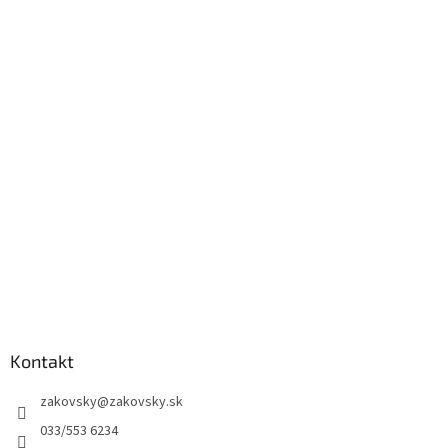
Kontakt
zakovsky
@
zakovsky.sk
033/553 6234