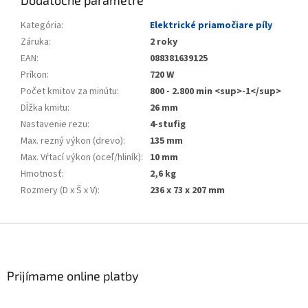
Dodatočné parametre
Kategória
:
Elektrické priamočiare píly
Záruka
:
2 roky
EAN
:
088381639125
Príkon
:
720 W
Počet kmitov za minútu
:
800 - 2.800 min <sup>-1</sup>
Dĺžka kmitu
:
26 mm
Nastavenie rezu
:
4-stufig
Max. rezný výkon (drevo)
:
135 mm
Max. Vŕtací výkon (oceľ/hliník)
:
10 mm
Hmotnosť
:
2,6 kg
Rozmery (D x Š x V)
:
236 x 73 x 207 mm
Zápätie
Prijímame online platby