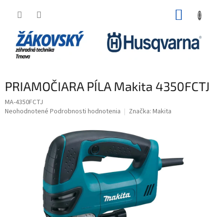
Prejsť na obsah
NÁKUP
PRIAMOČIARA PÍLA Makita 4350FCTJ
MA-4350FCTJ
Priemerné hodnotenie produktu je 0,0 z 5 hviezdičiek.
Neohodnotené
Podrobnosti hodnotenia
Značka:
Makita