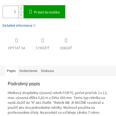
Pridať do košíka
Detailné informácie
OPÝTAŤ SA
STRÁŽIŤ
ZDIEĽAŤ
Popis
Hodnotenie
Diskusia
Podrobný popis
Hliníkový dvojdielny výsuvný rebrík FORTE, počet priečok 2 x 12,
max. výsuvná dĺžka 5,82 m a šírka 420 mm. Tento typ rebríka sa
nedá zložiť do "A" ako štafle. *Rebrík NIE JE MOŽNÉ rozobrať a
použiť ako dva jednodielne rebríky. Možnosť použitia na
profesionálne účely. Na produkt sa vzťahuje záruka 7 rokov.