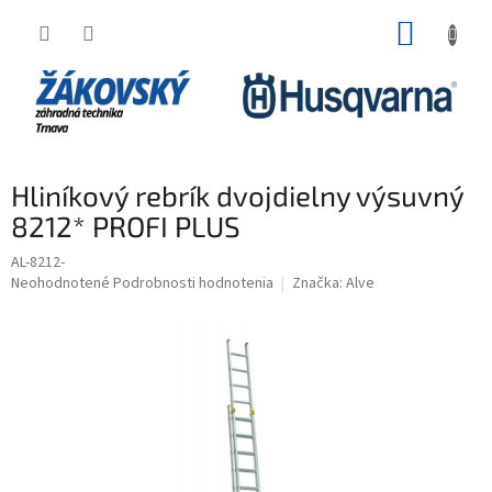
Prejsť na obsah
NÁKUP
Hliníkový rebrík dvojdielny výsuvný
8212* PROFI PLUS
AL-8212-
Priemerné hodnotenie produktu je 0,0 z 5 hviezdičiek.
Neohodnotené
Podrobnosti hodnotenia
Značka:
Alve