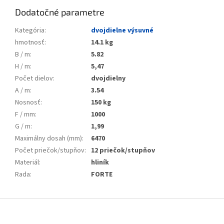
Dodatočné parametre
Kategória
:
dvojdielne výsuvné
hmotnosť
:
14.1 kg
B / m
:
5.82
H / m
:
5,47
Počet dielov
:
dvojdielny
A / m
:
3.54
Nosnosť
:
150 kg
F / mm
:
1000
G / m
:
1,99
Maximálny dosah (mm)
:
6470
Počet priečok/stupňov
:
12 priečok/stupňov
Materiál
:
hliník
Rada
:
FORTE
Zápätie