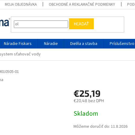
MOJA OBJEDNÁVKA
OBCHODNÉ A REKLAMAČNÉ PODMIENKY
POD
HĽADAŤ
Náradie Fiskars
Náradie
Dielňa a stavba
Príslušenstvo
system sťahovač vody
9010505-01
na
€25,19
€20,48 bez DPH
Jednotková cena:
Skladom
Môžeme doručiť do:
11.8.2026