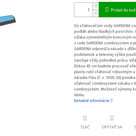
Pridať do koš
So sťahovačom vody GARDENA com
podláh alebo hladkých povrchov.
vďaka vymeniteľným koncovým nás
z radu GARDENA combisystem a je
GARDENA odporúča násadu s dĺžko
podmienok a telesnej výške použ
zaisťuje vždy pohodlnú prácu. Vď
šírkou 45 cm budete pracovať efe
plastu robí sťahovač robustným a
náradie Flex (č. v. 3505-20) ponú
sťahovač combisystem záruku v tr
combisystem. Možnosť výmeny kon
úlohu.
Detailné informácie
TLAČ
OPÝTAŤ SA