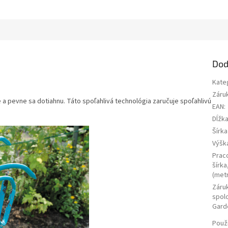
Dod
Kate
Záru
 pevne sa dotiahnu. Táto spoľahlivá technológia zaručuje spoľahlivú
EAN
:
Dĺžka
Šírka
Výšk
Prac
šírka
(metr
Záru
spol
Gard
Použi