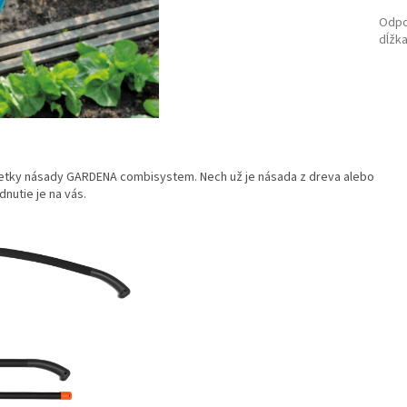
Odpo
dĺžk
etky násady GARDENA combisystem. Nech už je násada z dreva alebo
dnutie je na vás.