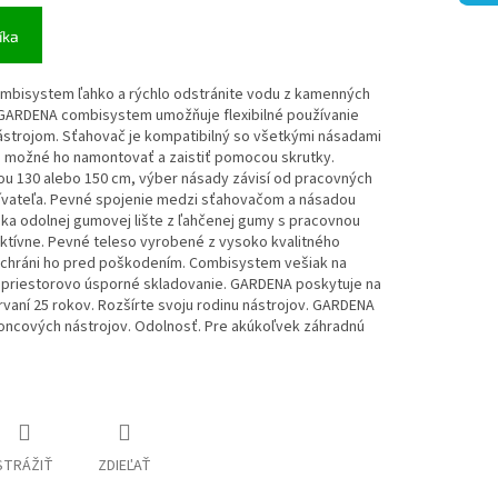
íka
bisystem ľahko a rýchlo odstránite vodu z kamenných
 GARDENA combisystem umožňuje flexibilné používanie
trojom. Sťahovač je kompatibilný so všetkými násadami
 možné ho namontovať a zaistiť pomocou skrutky.
u 130 alebo 150 cm, výber násady závisí od pracovných
ívateľa. Pevné spojenie medzi sťahovačom a násadou
aka odolnej gumovej lište z ľahčenej gumy s pracovnou
ktívne. Pevné teleso vyrobené z vysoko kvalitného
 chráni ho pred poškodením. Combisystem vešiak na
ka priestorovo úsporné skladovanie. GARDENA poskytuje na
vaní 25 rokov. Rozšírte svoju rodinu nástrojov. GARDENA
cových nástrojov. Odolnosť. Pre akúkoľvek záhradnú
STRÁŽIŤ
ZDIEĽAŤ