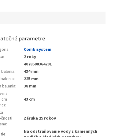
atočné parametre
gória
:
Combisystem
ka
:
2 roky
4078500364201
 balenia
:
434 mm
 balenia
:
225 mm
a balenia
:
38 mm
ovná
, cm
43 cm
ic)
:
ka
očnosti
Záruka 25 rokov
ena
:
Na odstraňovanie vody z kamenných
tie
: