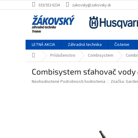
Prejsť na obsah
033/553 6234
zakovsky@zakovsky.sk
LETNÁ AKCIA
Záhradná technika
Čistenie
Domov
Príslušenstvo
Combisystem
Combi
Combisystem sťahovač vody
Priemerné hodnotenie produktu je 0,0 z 5 hviezdičiek.
Neohodnotené
Podrobnosti hodnotenia
Značka:
Garde