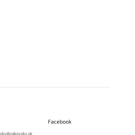
Facebook
sky
@
zakovsky.sk