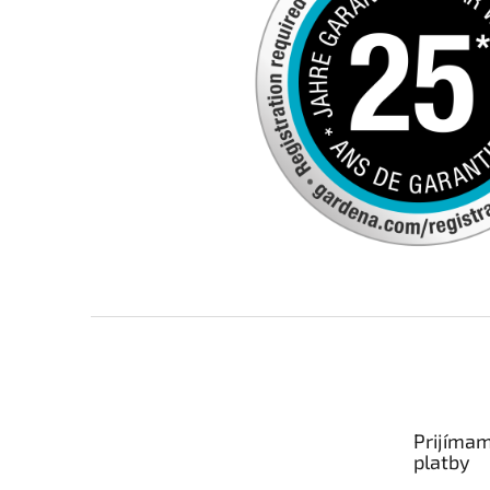
Zápätie
Prijímam
platby