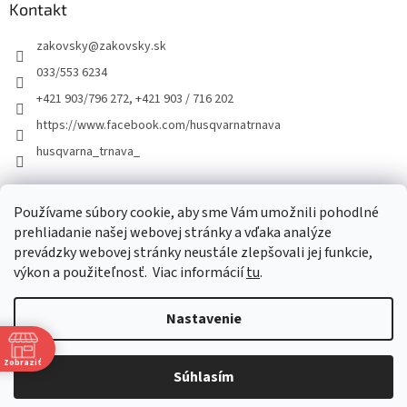
Kontakt
zakovsky
@
zakovsky.sk
033/553 6234
+421 903/796 272, +421 903 / 716 202
https://www.facebook.com/husqvarnatrnava
husqvarna_trnava_
Facebook
Používame súbory cookie, aby sme Vám umožnili pohodlné
prehliadanie našej webovej stránky a vďaka analýze
prevádzky webovej stránky neustále zlepšovali jej funkcie,
výkon a použiteľnosť.
Viac informácií
tu
.
Nastavenie
Vytvoril Shoptet
Zobraziť
Súhlasím
Copyright 2026
ŽÁKOVSKÝ
. Všetky práva vyhradené.