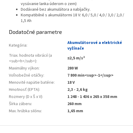
vysúvanie lanka úderom o zem)
Dodávané bez akumulátora a nabíjačky.
Kompatibilné s akumulátormi 18 V: 6,0 / 5,0 / 4,0 / 3,0 / 2,0 /
1,5 Ah
Dodatočné parametre
Akumulátorové a elektrické
Kategória
:
vyžínače
Triax. hodnota vibrácií (a
≤2,5 m/s²
<sub>h</sub>)
:
Maximálny výkon
:
280 W
Voľnobežné otáčky
:
7 800 min<sup>-1</sup>
Menovité napätie batérie
:
18 V
Hmotnosť (EPTA)
:
2,3 - 2,6 kg
Rozmery (D x Š x V)
:
1 248 - 1 436 x 265 x 358 mm
Šírka záberu
:
260 mm
Max. hrúbka silónu
:
1,65 mm
Zápätie