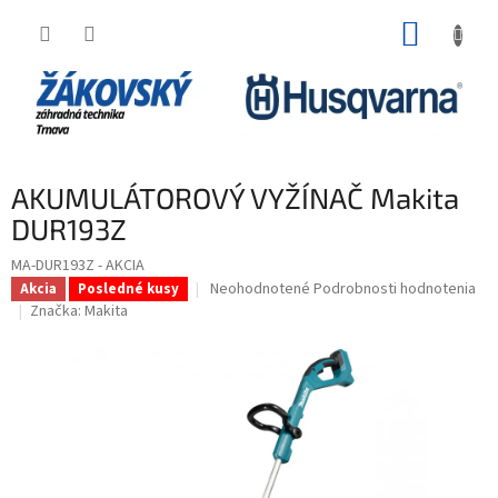
Prejsť na obsah
NÁKUP
AKUMULÁTOROVÝ VYŽÍNAČ Makita
DUR193Z
MA-DUR193Z - AKCIA
Priemerné hodnotenie produktu je 0,0 z 5 h
Neohodnotené
Podrobnosti hodnotenia
Akcia
Posledné kusy
Značka:
Makita