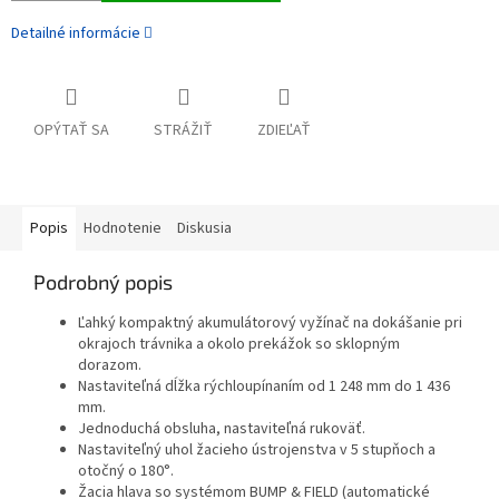
Detailné informácie
OPÝTAŤ SA
STRÁŽIŤ
ZDIEĽAŤ
Popis
Hodnotenie
Diskusia
Podrobný popis
Ľahký kompaktný akumulátorový vyžínač na dokášanie pri
okrajoch trávnika a okolo prekážok so sklopným
dorazom.
Nastaviteľná dĺžka rýchloupínaním od 1 248 mm do 1 436
mm.
Jednoduchá obsluha, nastaviteľná rukoväť.
Nastaviteľný uhol žacieho ústrojenstva v 5 stupňoch a
otočný o 180°.
Žacia hlava so systémom BUMP & FIELD (automatické