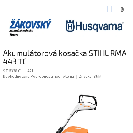
Prejsť na obsah
NÁKUP
Akumulátorová kosačka STIHL RMA
443 TC
ST-6338 011 1421
Priemerné hodnotenie produktu je 0,0 z 5 hviezdičiek.
Neohodnotené
Podrobnosti hodnotenia
Značka:
Stihl