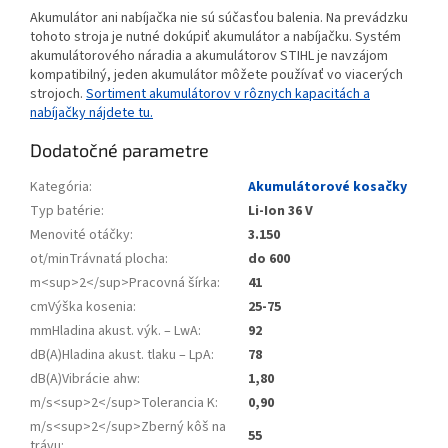
Akumulátor ani nabíjačka nie sú súčasťou balenia. Na prevádzku
tohoto stroja je nutné dokúpiť akumulátor a nabíjačku. Systém
akumulátorového náradia a akumulátorov STIHL je navzájom
kompatibilný, jeden akumulátor môžete používať vo viacerých
strojoch.
Sortiment akumulátorov v rôznych kapacitách a
nabíjačky nájdete tu.
Dodatočné parametre
Kategória
:
Akumulátorové kosačky
Typ batérie
:
Li-Ion 36 V
Menovité otáčky
:
3.150
ot/minTrávnatá plocha
:
do 600
m<sup>2</sup>Pracovná šírka
:
41
cmVýška kosenia
:
25-75
mmHladina akust. výk. – LwA
:
92
dB(A)Hladina akust. tlaku – LpA
:
78
dB(A)Vibrácie ahw
:
1,80
m/s<sup>2</sup>Tolerancia K
:
0,90
m/s<sup>2</sup>Zberný kôš na
55
trávu
: