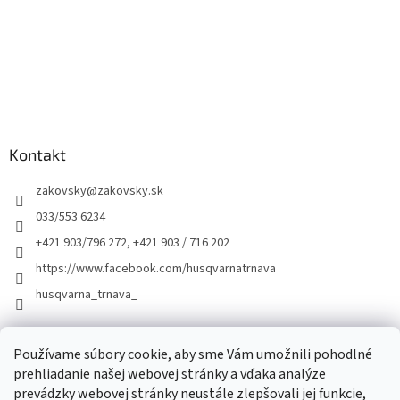
Kontakt
zakovsky
@
zakovsky.sk
033/553 6234
+421 903/796 272, +421 903 / 716 202
https://www.facebook.com/husqvarnatrnava
husqvarna_trnava_
Facebook
Používame súbory cookie, aby sme Vám umožnili pohodlné
prehliadanie našej webovej stránky a vďaka analýze
prevádzky webovej stránky neustále zlepšovali jej funkcie,