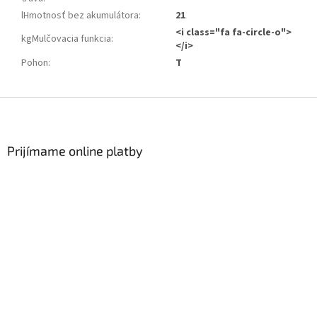
lHmotnosť bez akumulátora
:
21
<i class="fa fa-circle-o">
kgMulčovacia funkcia
:
</i>
Pohon
:
T
Zápätie
Prijímame online platby