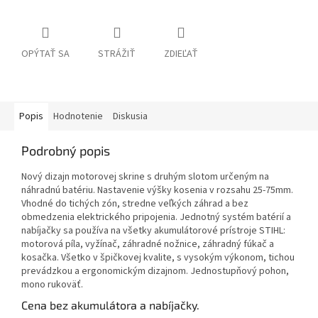
OPÝTAŤ SA
STRÁŽIŤ
ZDIEĽAŤ
Popis
Hodnotenie
Diskusia
Podrobný popis
Nový dizajn motorovej skrine s druhým slotom určeným na
náhradnú batériu. Nastavenie výšky kosenia v rozsahu 25-75mm.
Vhodné do tichých zón, stredne veľkých záhrad a bez
obmedzenia elektrického pripojenia. Jednotný systém batérií a
nabíjačky sa používa na všetky akumulátorové prístroje STIHL:
motorová píla, vyžínač, záhradné nožnice, záhradný fúkač a
kosačka. Všetko v špičkovej kvalite, s vysokým výkonom, tichou
prevádzkou a ergonomickým dizajnom. Jednostupňový pohon,
mono rukoväť.
Cena bez akumulátora a nabíjačky.