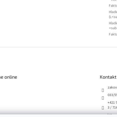
Fakto
Hlad
(L<s
Hladi
<sub
Fakto
e online
Kontakt
zakov
033/5
+421 
3 / 71
https