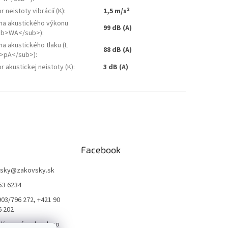
r neistoty vibrácií (K)
:
1,5 m/s²
ina akustického výkonu
99 dB (A)
ub>WA</sub>)
:
na akustického tlaku (L
88 dB (A)
>pA</sub>)
:
r akustickej neistoty (K)
:
3 dB (A)
Facebook
sky
@
zakovsky.sk
53 6234
903/796 272, +421 90
6 202
://www.facebook.co