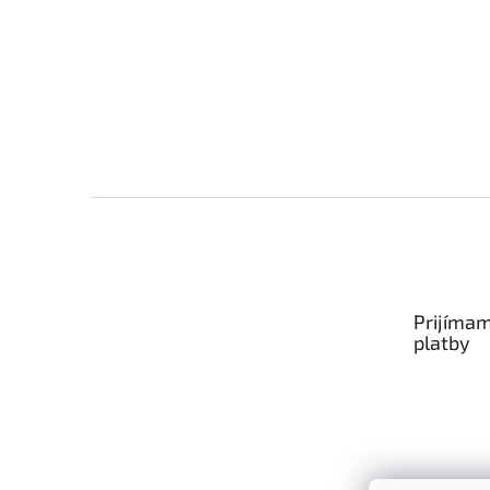
Zápätie
Prijímam
platby