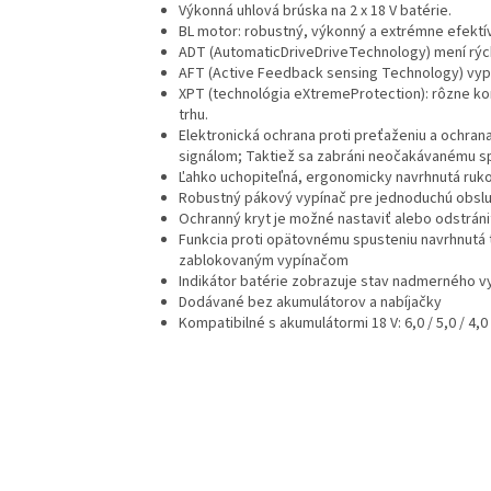
Výkonná uhlová brúska na 2 x 18 V batérie.
BL motor: robustný, výkonný a extrémne efektív
ADT (AutomaticDriveDriveTechnology) mení rých
AFT (Active Feedback sensing Technology) vypne
XPT (technológia eXtremeProtection): rôzne kon
trhu.
Elektronická ochrana proti preťaženiu a ochra
signálom; Taktiež sa zabráni neočakávanému sp
Ľahko uchopiteľná, ergonomicky navrhnutá ruk
Robustný pákový vypínač pre jednoduchú obsl
Ochranný kryt je možné nastaviť alebo odstrániť
Funkcia proti opätovnému spusteniu navrhnutá t
zablokovaným vypínačom
Indikátor batérie zobrazuje stav nadmerného vy
Dodávané bez akumulátorov a nabíjačky
Kompatibilné s akumulátormi 18 V: 6,0 / 5,0 / 4,0 /