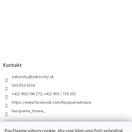
Kontakt
zakovsky
@
zakovsky.sk
033/553 6234
+421 903/796 272, +421 903 / 716 202
https://www.facebook.com/husqvarnatrnava
husqvarna_trnava_
Facebook
Používame súbory cookie, aby sme Vám umožnili pohodlné