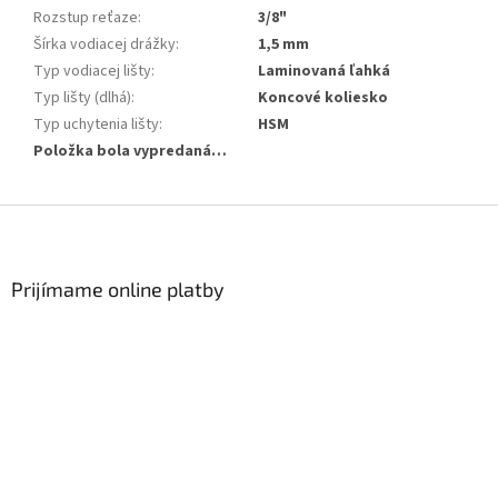
Rozstup reťaze
:
3/8"
Šírka vodiacej drážky
:
1,5 mm
Typ vodiacej lišty
:
Laminovaná ľahká
Typ lišty (dlhá)
:
Koncové koliesko
Typ uchytenia lišty
:
HSM
Položka bola vypredaná…
Zápätie
Prijímame online platby