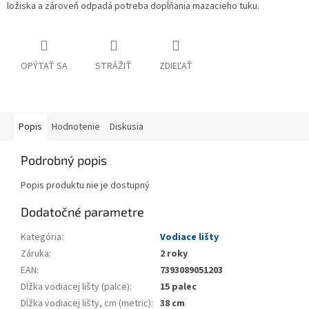
ložiska a zároveň odpadá potreba dopĺňania mazacieho tuku.
OPÝTAŤ SA
STRÁŽIŤ
ZDIEĽAŤ
Popis
Hodnotenie
Diskusia
Podrobný popis
Popis produktu nie je dostupný
Dodatočné parametre
Kategória
:
Vodiace lišty
Záruka
:
2 roky
EAN
:
7393089051203
Dĺžka vodiacej lišty (palce)
:
15 palec
Dĺžka vodiacej lišty, cm (metric)
:
38 cm