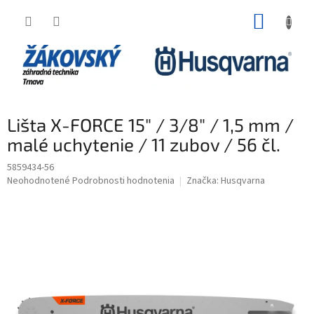
Prejsť na obsah
NÁKUP
Lišta X-FORCE 15" / 3/8" / 1,5 mm /
malé uchytenie / 11 zubov / 56 čl.
5859434-56
Priemerné hodnotenie produktu je 0,0 z 5 hviezdičiek.
Neohodnotené
Podrobnosti hodnotenia
Značka:
Husqvarna